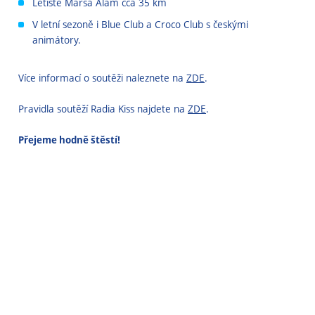
Letiště Marsa Alam cca 35 km
V letní sezoně i Blue Club a Croco Club s českými
animátory.
Více informací o soutěži naleznete na
ZDE
.
Pravidla soutěží Radia Kiss najdete na
ZDE
.
Přejeme hodně štěstí!