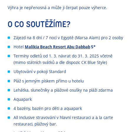
Výhra je nepřenosná a může ji čerpat pouze výherce.
O CO SOUTĚŽÍME?
Zájezd na 8 dní / 7 nocí v Egyptě (Marsa Alam) pro 2 osoby
Hotel
Malikia Beach Resort Abu Dabbab
5*
Termíny odletů od 1. 3. návrat do 31. 3. 2025 včetně
(mimo státních svátků a dle dispozic CK Blue Style)
Ubytování v pokoji Standard
Pláž s jemným pískem přímo u hotelu
Lehátka, slunečníky a plážové osušky na pláži zdarma
Aquapark
4 bazény, bazén pro děti a aquapark
All Inclusive stravování v hlavní restauraci a à la carte
restauraci, plážový bar.