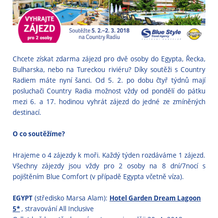
Chcete získat zdarma zájezd pro dvě osoby do Egypta, Řecka,
Bulharska, nebo na Tureckou riviéru? Díky soutěži s Country
Radiem máte nyní šanci. Od 5. 2. po dobu čtyř týdnů mají
posluchači Country Radia možnost vždy od pondělí do pátku
mezi 6. a 17. hodinou vyhrát zájezd do jedné ze zmíněných
destinací.
O co soutěžíme?
Hrajeme o 4 zájezdy k moři. Každý týden rozdáváme 1 zájezd.
Všechny zájezdy jsou vždy pro 2 osoby na 8 dní/7nocí s
pojištěním Blue Comfort (v případě Egypta včetně víza).
EGYPT
(středisko Marsa Alam):
Hotel Garden Dream Lagoon
5*
, stravování All Inclusive