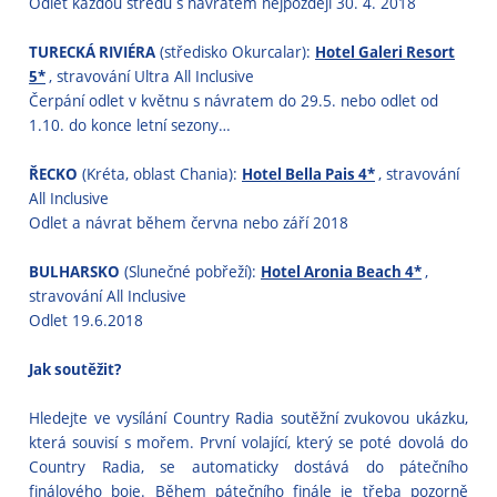
Odlet každou středu s návratem nejpozději 30. 4. 2018
TURECKÁ RIVIÉRA
(středisko Okurcalar):
Hotel Galeri Resort
5*
, stravování Ultra All Inclusive
Čerpání odlet v květnu s návratem do 29.5. nebo odlet od
1.10. do konce letní sezony…
ŘECKO
(Kréta, oblast Chania):
Hotel Bella Pais 4*
, stravování
All Inclusive
Odlet a návrat během června nebo září 2018
BULHARSKO
(Slunečné pobřeží):
Hotel Aronia Beach 4*
,
stravování All Inclusive
Odlet 19.6.2018
Jak soutěžit?
Hledejte ve vysílání Country Radia soutěžní zvukovou ukázku,
která souvisí s mořem. První volající, který se poté dovolá do
Country Radia, se automaticky dostává do pátečního
finálového boje. Během pátečního finále je třeba pozorně