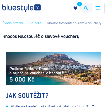
0
Menu
Menu
Úvodní stránka
Soutěže
Rhodos fotosoutěž o slevové vouchery
Rhodos fotosoutěž o slevové vouchery
JAK SOUTĚŽIT?
Vložte pod soutěžní příspěvek aktuální foto (tj. od 31. 7.