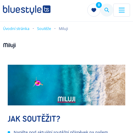
0
Menu
Menu
Úvodní stránka
Soutěže
Miluji
Miluji
JAK SOUTĚŽIT?
Napište pod aktuální soutěžní příspěvek na našem