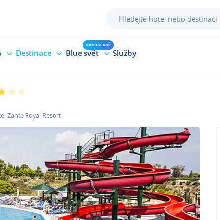
exkluzivně
á
Destinace
Blue svět
Služby
el Zante Royal Resort