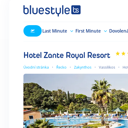
Last Minute
First Minute
Dovolen
Hotel Zante Royal Resort
Úvodní stránka
Řecko
Zakynthos
Vassilikos
Hot