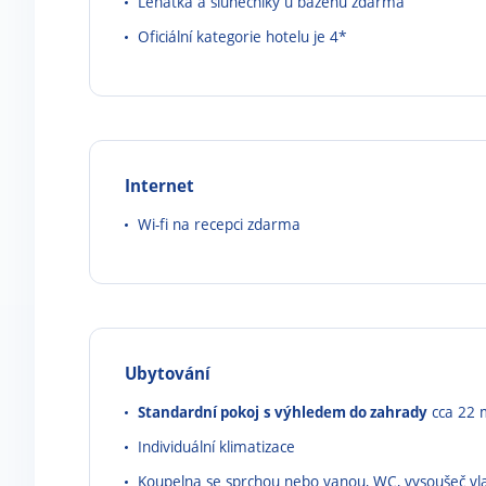
Lehátka a slunečníky u bazénu zdarma
Oficiální kategorie hotelu je 4*
Internet
Wi-fi na recepci zdarma
Ubytování
Standardní pokoj
s výhledem do zahrady
cca 22 
Individuální klimatizace
Koupelna se sprchou nebo vanou, WC, vysoušeč vl