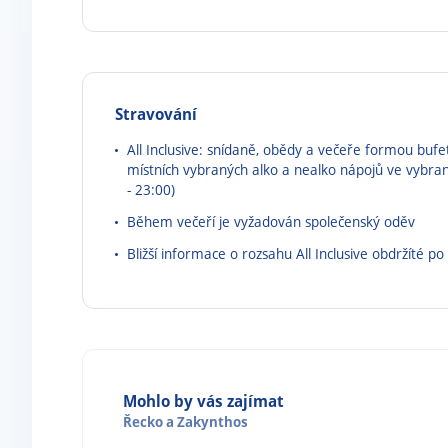
Stravování
All Inclusive: snídaně, obědy a večeře formou buf
místních vybraných alko a nealko nápojů ve vybraný
- 23:00)
Během večeří je vyžadován společenský oděv
Bližší informace o rozsahu All Inclusive obdržíté po
Mohlo by vás zajímat
Řecko
a
Zakynthos