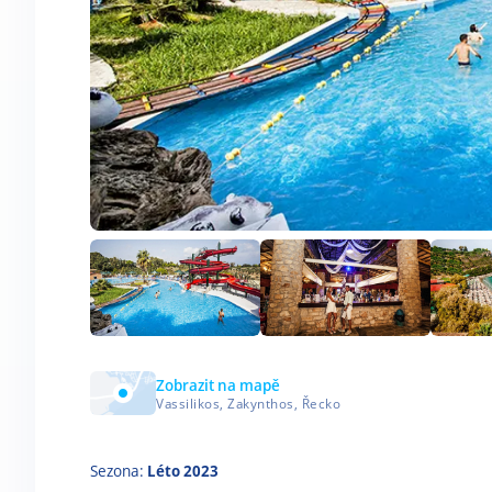
Zobrazit na mapě
Vassilikos, Zakynthos, Řecko
Sezona:
Léto 2023