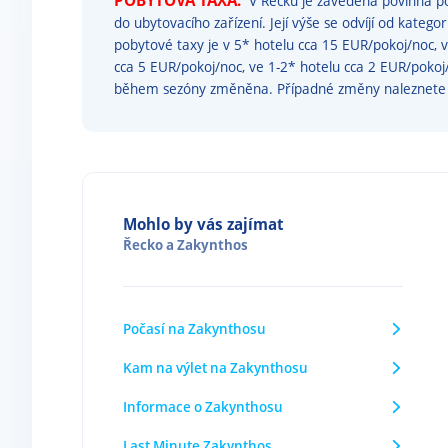
POBYTOVÁ TAXA:
V Řecku je zavedena povinná po
do ubytovacího zařízení. Její výše se odvíjí od katego
pobytové taxy je v 5* hotelu cca 15 EUR/pokoj/noc, 
cca 5 EUR/pokoj/noc, ve 1-2* hotelu cca 2 EUR/poko
během sezóny změněna. Případné změny naleznet
Mohlo by vás zajímat
Řecko
a
Zakynthos
Počasí na Zakynthosu
Kam na výlet na Zakynthosu
Informace o Zakynthosu
Last Minute Zakynthos