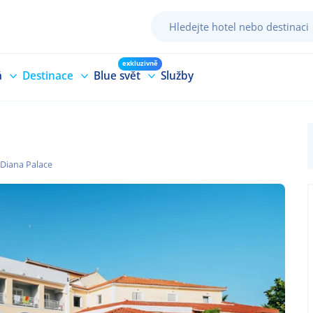
exkluzivně
á
Destinace
Blue svět
Služby
 Diana Palace