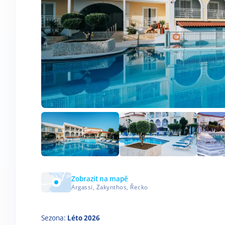
Zobrazit na mapě
Argassi, Zakynthos, Řecko
Sezona:
Léto 2026