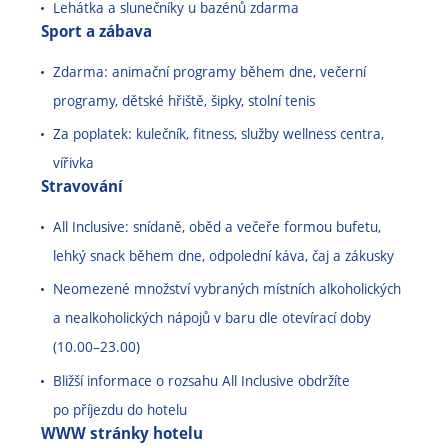
Lehátka a slunečníky u bazénů zdarma
Sport a zábava
Zdarma: animační programy během dne, večerní
programy, dětské hřiště, šipky, stolní tenis
Za poplatek: kulečník, fitness, služby wellness centra,
vířivka
Stravování
All Inclusive: snídaně, oběd a večeře formou bufetu,
lehký snack během dne, odpolední káva, čaj a zákusky
Neomezené množství vybraných místních alkoholických
a nealkoholických nápojů v baru dle otevírací doby
(10.00
–
23.00)
Bližší informace o rozsahu All Inclusive obdržíte
po příjezdu do hotelu
WWW stránky hotelu