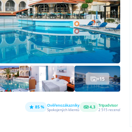
+
15
Ověřeno
zákazníky
Tripadvisor
85 %
4,3
Spokojených klientů
2 515
recenzí