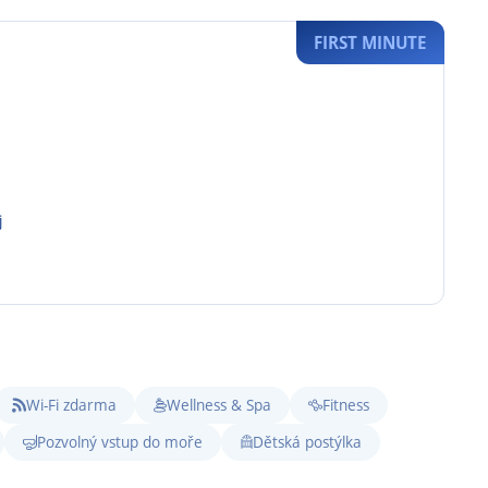
FIRST MINUTE
j
Wi-Fi zdarma
Wellness & Spa
Fitness
Pozvolný vstup do moře
Dětská postýlka