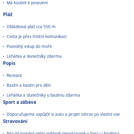
Má
koutek
k
posezení
Pláž
Oblázková pláž cca 550 m
Cesta je přes místní komunikaci
Pozvolný vstup do moře
Lehátka a slunečníky zdarma
Popis
Recepce
Bazén a bazén pro děti
Lehátka a slunečníky u bazénu zdarma
Sport a zábava
Doporučujeme zapůjčit si auto a projet ostrov po vlastní ose
Stravování
Bez stravování nebo snídaně (servírované
v
baru
u
bazénu)