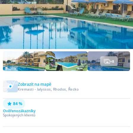
+
8
Zobrazit na mapě
Kremasti - Ialyssos, Rhodos, Řecko
84 %
Ověřeno
zákazníky
Spokojených klientů