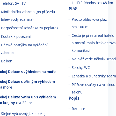
Letiště Rhodos cca 48 km
Telefon, SAT-TV
Pláž
Minilednička zdarma (po příjezdu
láhev vody zdarma)
Písčito-oblázková pláž
cca 100 m
Bezpečnostní schránka za poplatek
Cesta je přes areál hotelu
Koutek k posezení
a místní, málo frekventov
Dětská postýlka na vyžádání
komunikaci
zdarma
Na pláž vede několik scho
Balkon
Sprchy, WC
okoj Deluxe s výhledem na moře
Lehátka a slunečníky zdar
okoj Deluxe s přímým výhledem
Plážové osušky na vratnou
a moře
zálohu
okoj Deluxe Swim Up s výhledem
Popis
2
o krajiny
cca 22 m
Recepce
Stejně vybavený jako pokoj