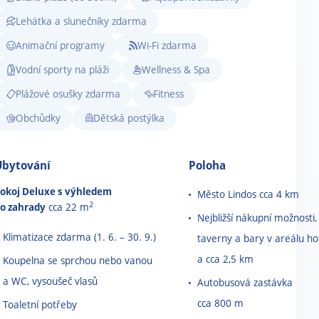
Lehátka a slunečníky zdarma
Animační programy
Wi-Fi zdarma
Vodní sporty na pláži
Wellness & Spa
Plážové osušky zdarma
Fitness
Obchůdky
Dětská postýlka
Ubytování
Poloha
okoj Deluxe s výhledem
Město Lindos cca 4 km
2
o zahrady
cca 22 m
Nejbližší nákupní možnosti,
Klimatizace zdarma (1. 6. – 30. 9.)
taverny a bary v areálu ho
a cca 2,5 km
Koupelna se sprchou nebo vanou
a WC, vysoušeč vlasů
Autobusová zastávka
cca 800 m
Toaletní potřeby