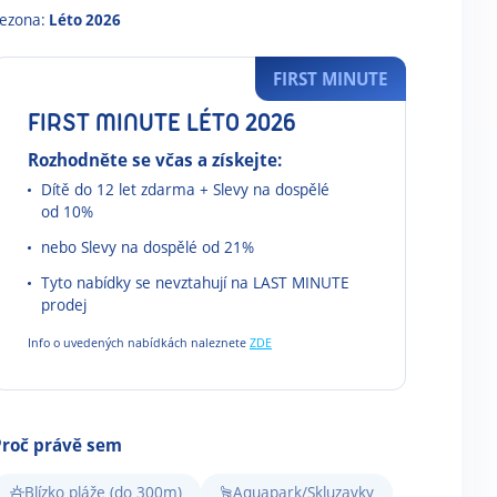
ezona:
Léto 2026
FIRST MINUTE
FIRST MINUTE LÉTO 2026
Rozhodněte se včas a získejte:
Dítě do 12 let zdarma + Slevy na dospělé
od 10%
nebo Slevy na dospělé od 21%
Tyto nabídky se nevztahují na LAST MINUTE
prodej
Info o uvedených nabídkách naleznete
ZDE
Proč právě sem
Blízko pláže (do 300m)
Aquapark/Skluzavky