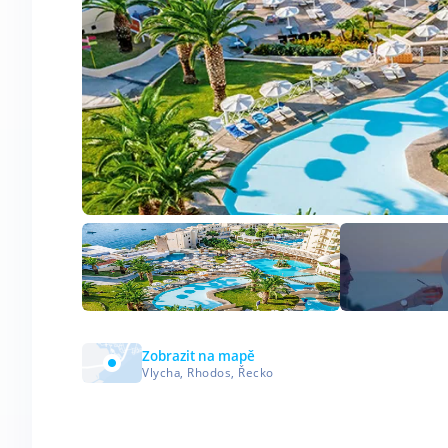
Zobrazit na mapě
Vlycha, Rhodos, Řecko