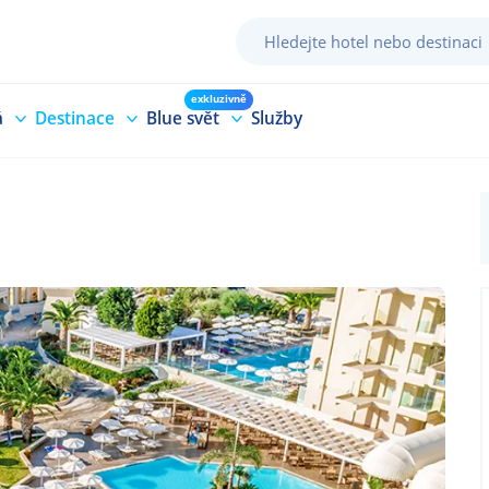
exkluzivně
á
Destinace
Blue svět
Služby