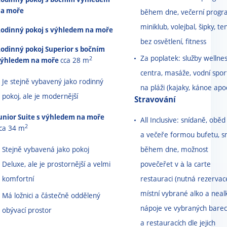
a moře
během dne, večerní progr
miniklub, volejbal, šipky, ten
odinný pokoj s výhledem na moře
bez osvětlení, fitness
odinný pokoj Superior s bočním
Za poplatek: služby wellne
2
ýhledem na moře
cca 28 m
centra, masáže, vodní spor
Je stejně vybavený jako rodinný
na pláži (kajaky, kánoe apo
pokoj, ale je modernější
Stravování
unior Suite s výhledem na moře
All Inclusive: snídaně, oběd
2
ca 34 m
a večeře formou bufetu, s
Stejně vybavená jako pokoj
během dne, možnost
Deluxe, ale je prostornější a velmi
povečeřet v à la carte
komfortní
restauraci (nutná rezervace
místní vybrané alko a neal
Má ložnici a částečně oddělený
nápoje ve vybraných bare
obývací prostor
a restauracích dle jejich