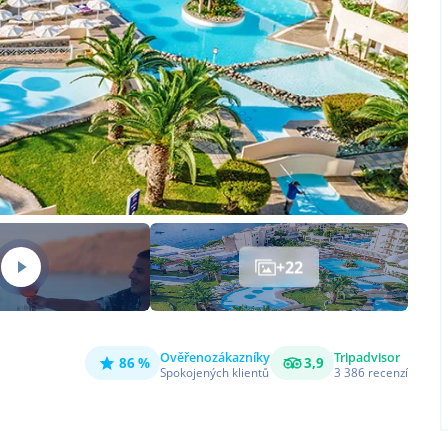
+
22
Ověřeno
zákazníky
Tripadvisor
86 %
3,9
Spokojených klientů
3 386
recenzí