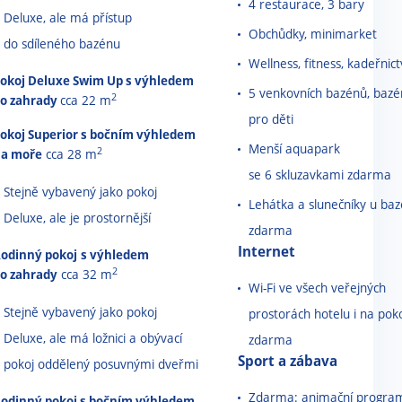
4 restaurace, 3 bary
Deluxe, ale má přístup
Obchůdky, minimarket
do sdíleného bazénu
Wellness, fitness, kadeřnict
okoj Deluxe Swim Up s výhledem
5 venkovních bazénů, bazé
2
o zahrady
cca 22 m
pro děti
okoj Superior s bočním výhledem
Menší aquapark
2
a moře
cca 28 m
se 6 skluzavkami zdarma
Stejně vybavený jako pokoj
Lehátka a slunečníky u ba
Deluxe, ale je prostornější
zdarma
Internet
odinný pokoj
s výhledem
2
o zahrady
cca 32 m
Wi-Fi ve všech veřejných
Stejně vybavený jako pokoj
prostorách hotelu i na poko
Deluxe, ale má ložnici a obývací
zdarma
Sport a zábava
pokoj oddělený posuvnými dveřmi
Zdarma: animační progra
odinný pokoj s bočním výhledem