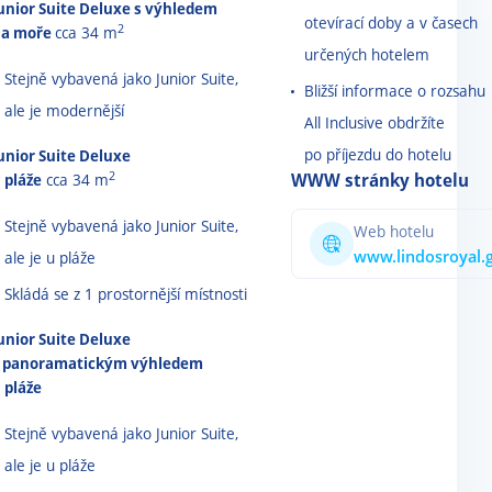
unior Suite Deluxe s výhledem
otevírací doby a v časech
2
na moře
cca 34 m
určených hotelem
Stejně vybavená jako Junior Suite,
Bližší informace o rozsahu
ale je modernější
All Inclusive obdržíte
po příjezdu do hotelu
unior Suite Deluxe
2
WWW stránky hotelu
 pláže
cca 34 m
Stejně vybavená jako Junior Suite,
Web hotelu
www.lindosroyal.
ale je u pláže
Skládá
se
z
1
prostornější
místnosti
unior Suite Deluxe
 panoramatickým výhledem
 pláže
Stejně vybavená jako Junior Suite,
ale je u pláže