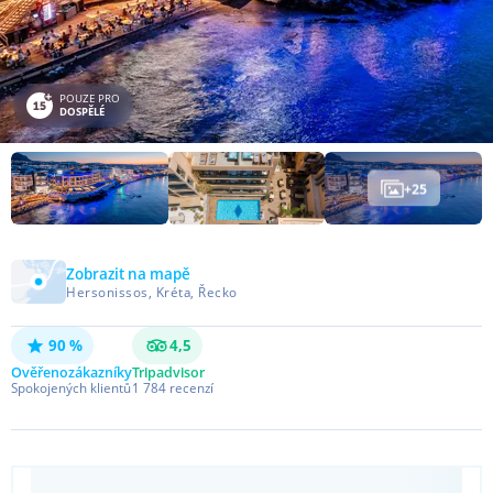
POUZE PRO
DOSPĚLÉ
+
25
Zobrazit na mapě
Hersonissos, Kréta, Řecko
90 %
4,5
Ověřeno
zákazníky
Tripadvisor
Spokojených klientů
1 784
recenzí