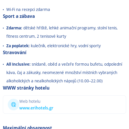
Wi-Fi na recepci zdarma
Sport a zábava
Zdarma:
dětské hřiště, lehké animační programy, stolní tenis,
fitness centrum, 2 tenisové kurty
Za poplatek:
kulečník, elektronické hry, vodní sporty
Stravování
All Inclusive:
snídaně, oběd a večeře formou bufetu, odpolední
káva, čaj a zákusky, neomezené množství místních vybraných
alkoholických a nealkoholických nápojů (10.00
–
22.00)
WWW stránky hotelu
Web hotelu
www.erihotels.gr
Maximální obsazenost