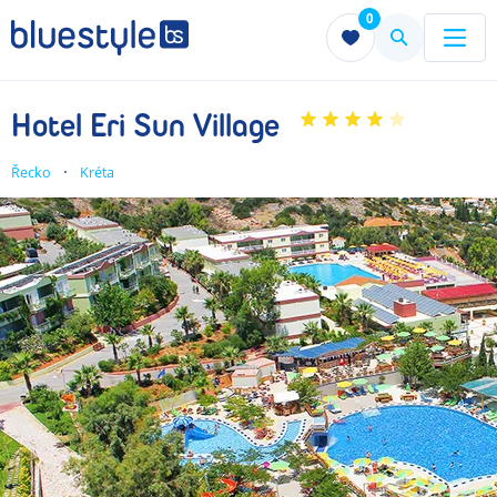
0
Menu
Menu
Hotel Eri Sun Village
Řecko
Kréta