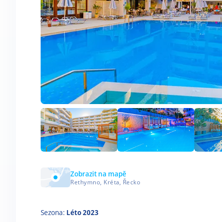
Zobrazit na mapě
Rethymno, Kréta, Řecko
Sezona:
Léto 2023