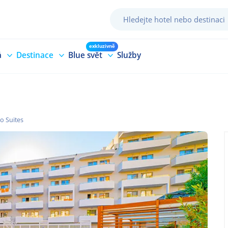
exkluzivně
á
Destinace
Blue svět
Služby
io Suites