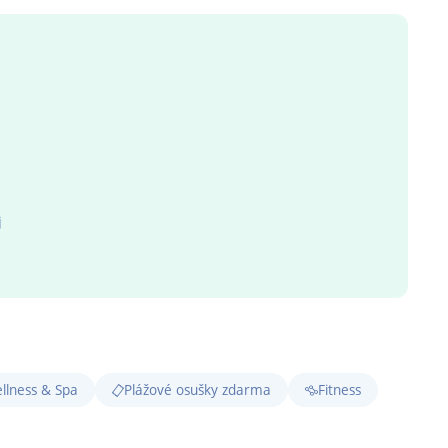
j
llness & Spa
Plážové osušky zdarma
Fitness