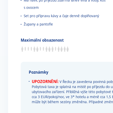
Má navíc po příjezdu zdarma láhev vína a vody, koš
s ovocem
Set pro přípravu kávy a čaje denně doplňovaný
Župany a pantofle
Maximální obsazenost
Poznámky
UPOZORNĚNÍ:
V Řecku je zavedena povinná pobyt
Pobytová taxa je splatná na místě po příjezdu do ub
ubytovacího zařízení. Přibližná výše této pobytové 
cca 3 EUR/pokoj/noc, ve 3* hotelu a méně cca 1,5
může být během sezóny změněna. Případné změn