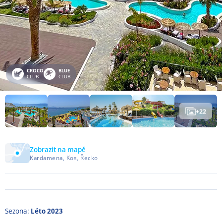
CROCO
BLUE
CLUB
CLUB
+
22
Zobrazit na mapě
Kardamena, Kos, Řecko
Sezona:
Léto 2023