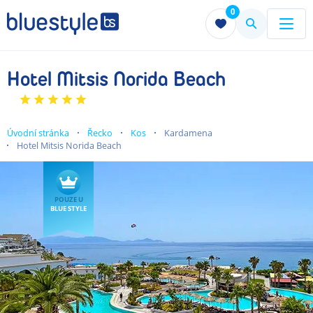
0
Menu
Menu
Hotel Mitsis Norida Beach
Úvodní stránka
Řecko
Kos
Kardamena
Hotel Mitsis Norida Beach
POUZE U
BLUE STYLE