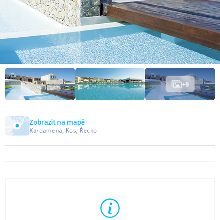
+
9
Zobrazit na mapě
Kardamena, Kos, Řecko