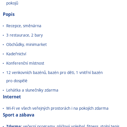
pokojů
Popis
Recepce, směnárna
3 restaurace, 2 bary
Obchůdky, minimarket
Kadeřnictví
Konferenční místnost
12 venkovních bazénů, bazén pro děti, 1 vnitřní bazén
pro dospělé
Lehátka a slunečníky zdarma
Internet
Wi-Fi ve všech veřejných prostorách i na pokojích zdarma
Sport a zábava
Zdarma:
večerní programy, plážový volejbal, fitness, stolní tenis,