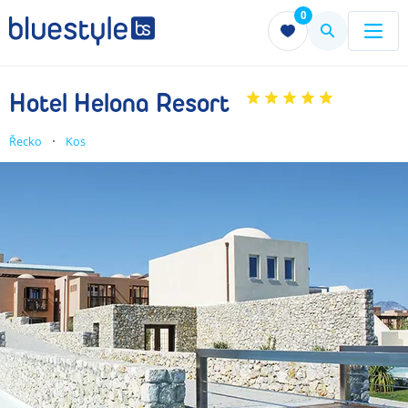
0
Menu
Menu
Hotel Helona Resort
Řecko
Kos