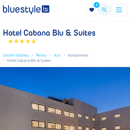
0
Menu
Menu
Hotel Cabana Blu & Suites
Úvodní stránka
Řecko
Kos
Kardamena
Hotel Cabana Blu & Suites