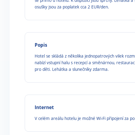
se přímo u hotelu. K dispozici jsou sprchy. Lehátka a 
osušky jsou za poplatek cca 2 EUR/den.
Popis
Hotel se skládá z několika jednopatrových vilek ro
nabízí vstupní halu s recepcí a směnárnou, restaurac
pro děti. Lehátka a slunečníky zdarma.
Internet
V celém areálu hotelu je možné Wi-Fi připojení za po