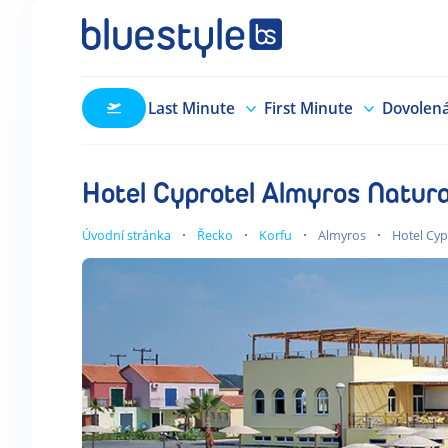
Last Minute
First Minute
Dovolen
Hotel Cyprotel Almyros Natur
Úvodní stránka
Řecko
Korfu
Almyros
Hotel Cyp