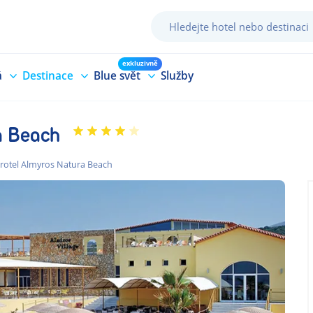
exkluzivně
á
Destinace
Blue svět
Služby
a Beach
rotel Almyros Natura Beach