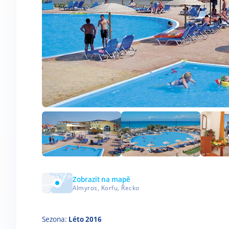
Zobrazit na mapě
Almyros, Korfu, Řecko
Sezona:
Léto 2016