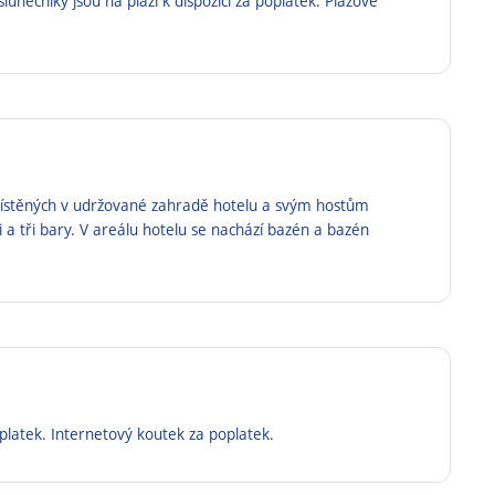
slunečníky jsou na pláži k dispozici za poplatek. Plážové
zmístěných v udržované zahradě hotelu a svým hostům
i a tři bary. V areálu hotelu se nachází bazén a bazén
platek. Internetový koutek za poplatek.