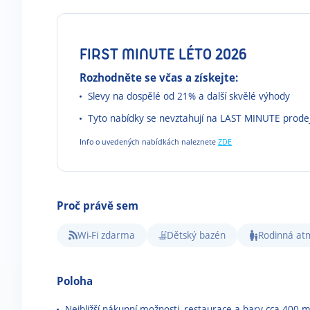
FIRST MINUTE LÉTO 2026
Rozhodněte se včas a získejte:
Slevy na dospělé od 21% a další skvělé výhody
Tyto nabídky se nevztahují na LAST MINUTE prode
Info o uvedených nabídkách naleznete
ZDE
Proč právě sem
Wi-Fi zdarma
Dětský bazén
Rodinná at
Poloha
Nejbližší nákupní možnosti, restaurace a bary cca 400 