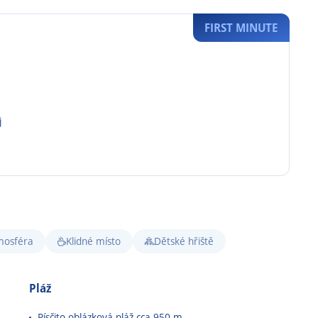
FIRST MINUTE
j
mosféra
Klidné místo
Dětské hřiště
Pláž
m
Písčito-oblázková pláž cca 950 m