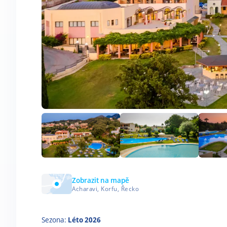
Zobrazit na mapě
Acharavi, Korfu, Řecko
Sezona:
Léto 2026