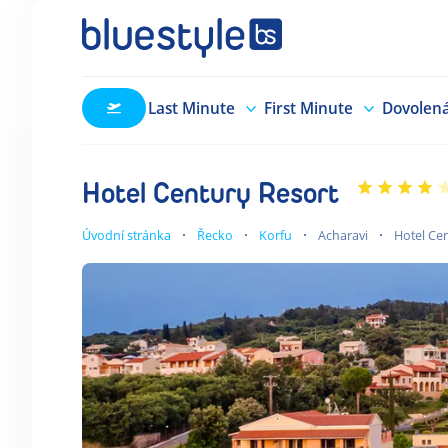
Last Minute
First Minute
Dovolen
Hotel Century Resort
Úvodní stránka
Řecko
Korfu
Acharavi
Hotel Ce