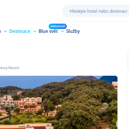
exkluzivně
á
Destinace
Blue svět
Služby
ntury Resort