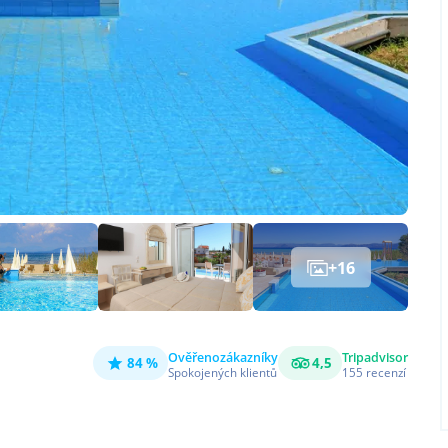
+
16
Ověřeno
zákazníky
Tripadvisor
84 %
4,5
Spokojených klientů
155
recenzí