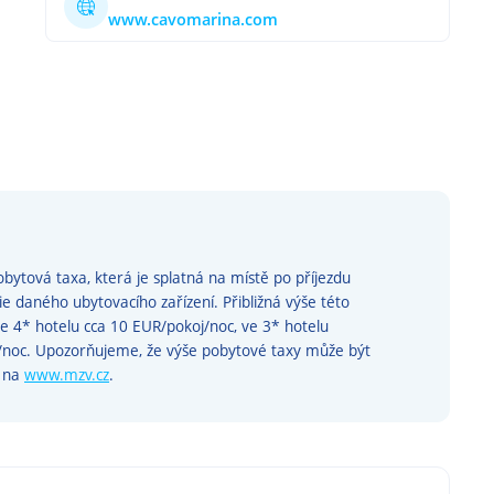
www.cavomarina.com
bytová taxa, která je splatná na místě po příjezdu
rie daného ubytovacího zařízení. Přibližná výše této
ve 4* hotelu cca 10 EUR/pokoj/noc, ve 3* hotelu
j/noc. Upozorňujeme, že výše pobytové taxy může být
e na
www.mzv.cz
.