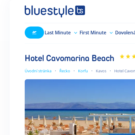
Last Minute
First Minute
Dovolen
Hotel Cavomarina Beach
Úvodní stránka
Řecko
Korfu
Kavos
Hotel Cavo