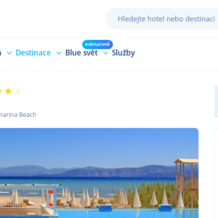
exkluzivně
á
Destinace
Blue svět
Služby
marina Beach