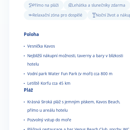
Přímo na pláži
Lehátka a slunečníky zdarma
Relaxační zóna pro dospělé
Noční život a nák
Poloha
Vesnička Kavos
Nejbližší nákupní možnosti, taverny a bary v blízkosti
hotelu
Vodní park Water Fun Park (v moři) cca 800 m
Letiště Korfu cca 45 km
Pláž
Krásná široká pláž s jemným pískem, Kavos Beach,
přímo u areálu hotelu
Pozvolný vstup do moře
Plážová restaurace a bar Venus Beach Club, sprchy, WC