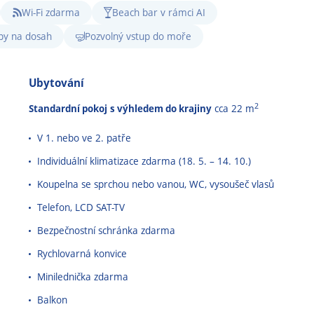
Wi-Fi zdarma
Beach bar v rámci AI
upy na dosah
Pozvolný vstup do moře
Ubytování
2
Standardní pokoj
s výhledem do krajiny
cca 22 m
V 1. nebo ve 2. patře
Individuální klimatizace zdarma (18. 5.
–
14. 10.)
Koupelna se sprchou nebo vanou, WC, vysoušeč vlasů
Telefon, LCD SAT-TV
Bezpečnostní schránka zdarma
Rychlovarná konvice
Minilednička zdarma
Balkon