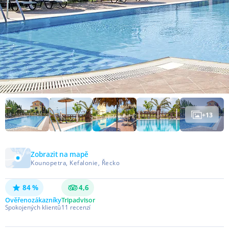
+
13
Zobrazit na mapě
Kounopetra, Kefalonie, Řecko
84 %
4,6
Ověřeno
zákazníky
Tripadvisor
Spokojených klientů
11
recenzí