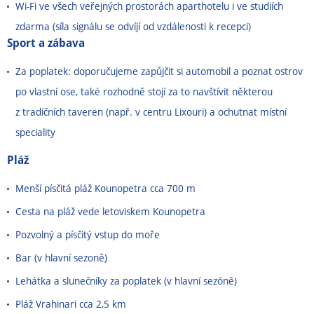
Wi-Fi ve všech veřejných prostorách aparthotelu i ve studiích
zdarma (síla signálu se odvíjí od vzdálenosti k recepci)
Sport a zábava
Za poplatek: doporučujeme zapůjčit si automobil a poznat ostrov
po vlastní ose, také rozhodně stojí za to navštívit některou
z tradičních taveren (např. v centru Lixouri) a ochutnat místní
speciality
Pláž
Menší písčitá pláž Kounopetra cca 700 m
Cesta na pláž vede letoviskem Kounopetra
Pozvolný a písčitý vstup do moře
Bar (v hlavní sezoně)
Lehátka a slunečníky za poplatek (v hlavní sezóně)
Pláž Vrahinari cca 2,5 km