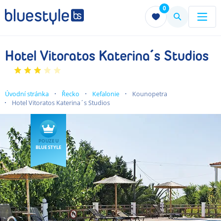
0
Menu
Menu
Hotel Vitoratos Katerina´s Studios
Úvodní stránka
Řecko
Kefalonie
Kounopetra
Hotel Vitoratos Katerina´s Studios
POUZE U
BLUE STYLE