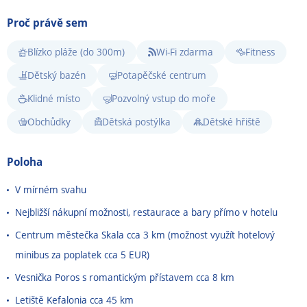
Proč právě sem
Blízko pláže (do 300m)
Wi-Fi zdarma
Fitness
Dětský bazén
Potapěčské centrum
Klidné místo
Pozvolný vstup do moře
Obchůdky
Dětská postýlka
Dětské hřiště
Poloha
V mírném svahu
Nejbližší nákupní možnosti, restaurace a bary přímo v hotelu
Centrum městečka Skala cca 3 km (možnost využít hotelový
minibus za poplatek cca 5 EUR)
Vesnička Poros s romantickým přístavem cca 8 km
Letiště Kefalonia cca 45 km