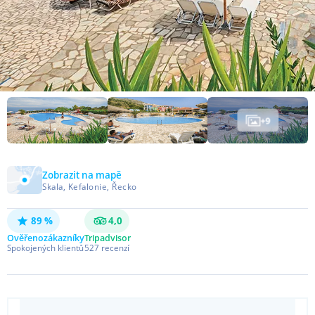
+
9
Zobrazit na mapě
Skala, Kefalonie, Řecko
89 %
4,0
Ověřeno
zákazníky
Tripadvisor
Spokojených klientů
527
recenzí