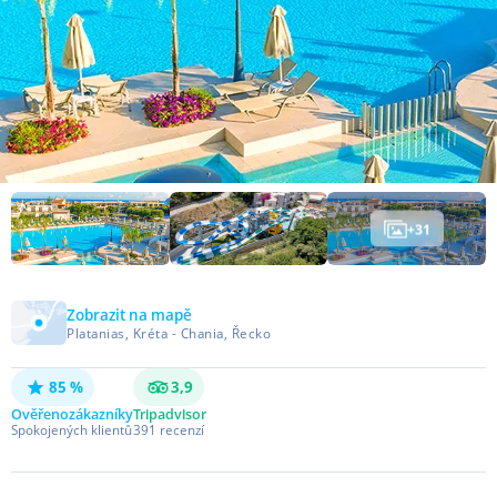
+
31
Zobrazit na mapě
Platanias, Kréta - Chania, Řecko
85 %
3,9
Ověřeno
zákazníky
Tripadvisor
Spokojených klientů
391
recenzí