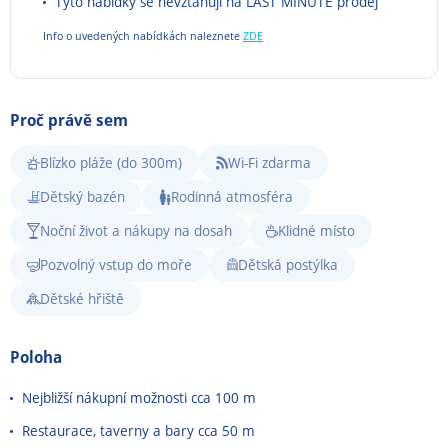
Tyto nabídky se nevztahují na LAST MINUTE prodej
Info o uvedených nabídkách naleznete
ZDE
Proč právě sem
Blízko pláže (do 300m)
Wi-Fi zdarma
Dětský bazén
Rodinná atmosféra
Noční život a nákupy na dosah
Klidné místo
Pozvolný vstup do moře
Dětská postýlka
Dětské hřiště
Poloha
Nejbližší nákupní možnosti cca 100 m
Restaurace, taverny a bary cca 50 m