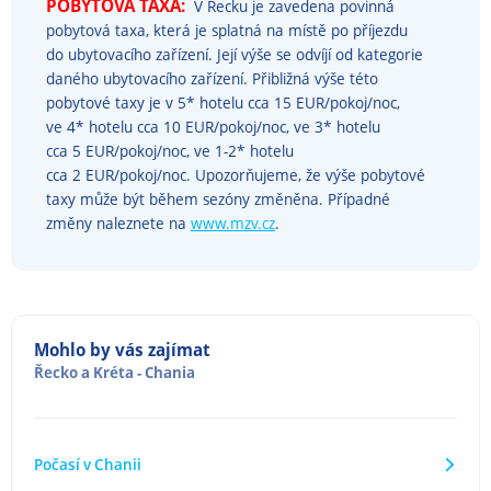
POBYTOVÁ TAXA:
V Řecku je zavedena povinná
pobytová taxa, která je splatná na místě po příjezdu
do ubytovacího zařízení. Její výše se odvíjí od kategorie
daného ubytovacího zařízení. Přibližná výše této
pobytové taxy je v 5* hotelu cca 15 EUR/pokoj/noc,
ve 4* hotelu cca 10 EUR/pokoj/noc, ve 3* hotelu
cca 5 EUR/pokoj/noc, ve 1-2* hotelu
cca 2 EUR/pokoj/noc. Upozorňujeme, že výše pobytové
taxy může být během sezóny změněna. Případné
změny naleznete na
www.mzv.cz
.
Mohlo by vás zajímat
Řecko
a
Kréta - Chania
Počasí v Chanii