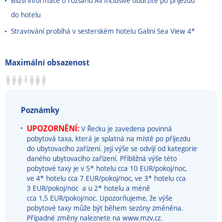
Bližší informace o rozsahu All Inclusive obdržíte po příjezdu
do hotelu
Stravování probíhá v sesterském hotelu Galini Sea View 4*
Maximální obsazenost
Poznámky
UPOZORNĚNÍ:
V Řecku je zavedena povinná
pobytová taxa, která je splatná na místě po příjezdu
do ubytovacího zařízení. Její výše se odvíjí od kategorie
daného ubytovacího zařízení. Přibližná výše této
pobytové taxy je v 5* hotelu cca 10 EUR/pokoj/noc,
ve 4* hotelu cca 7 EUR/pokoj/noc, ve 3* hotelu cca
3 EUR/pokoj/noc a u 2* hotelu a méně
cca 1,5 EUR/pokoj/noc. Upozorňujeme, že výše
pobytové taxy může být během sezóny změněna.
Případné změny naleznete na www.mzv.cz.