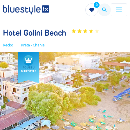
0
Menu
Menu
Hotel Galini Beach
Řecko
Kréta - Chania
POUZE U
BLUE STYLE