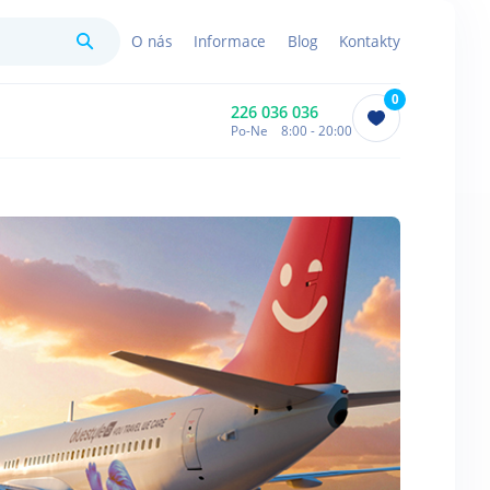
Hledat
O nás
Informace
Blog
Kontakty
0
226 036 036
Po-Ne 8:00 - 20:00