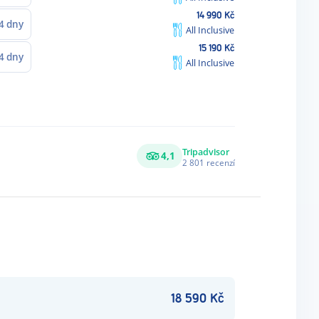
14 990
Kč
4
dny
All Inclusive
15 190
Kč
4
dny
All Inclusive
žové
Pozvolný
Pouze
Dětský
Tripadvisor
šky
vstup do
4,1
Obchůdky
u Blue
bazén
2 801
recenzí
rma
moře
Style
18 590
Kč