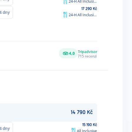
24-H All Inclusive
17 290
Kč
4
dny
24-H All Inclusive
ch
Plážové
Pláž s
v
Dětský
Ro
Tripadvisor
osušky
jemným
4,0
Fitness
i
715
recenzí
bazén
at
zdarma
pískem
14 790
Kč
15 190
Kč
4
dny
All Inclusive