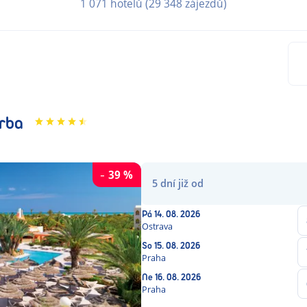
1 071 hotelů
(
29 348 zájezdů
)
rba
-
39
%
5
dní
již od
Pá
14. 08. 2026
Ostrava
So
15. 08. 2026
Praha
Ne
16. 08. 2026
Praha