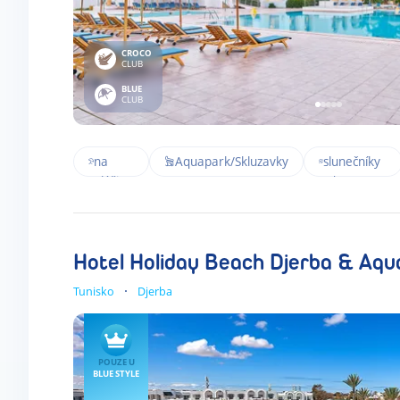
CROCO
CLUB
BLUE
CLUB
Přímo
Lehátka a
na
Aquapark/Skluzavky
slunečníky
pláži
zdarma
Hotel Holiday Beach Djerba & Aqu
Tunisko
Djerba
POUZE U
BLUE STYLE