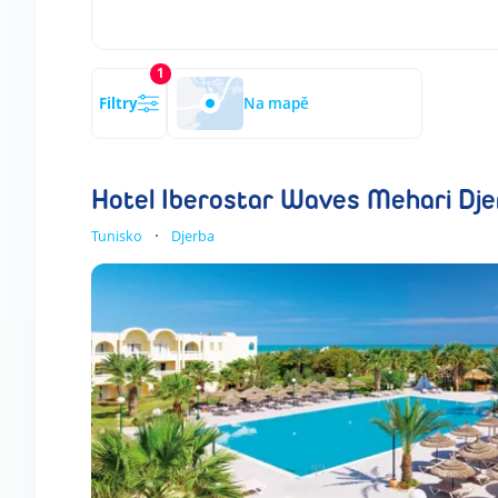
1
Filtry
Na mapě
Hotel Iberostar Waves Mehari Dje
Tunisko
Djerba