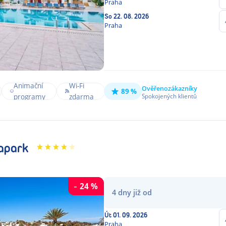
Praha
So
22. 08. 2026
Praha
Bea
Vodní
Animační
Wi-Fi
Wellness
bar 
Ověřeno
zákazníky
sporty
89 %
programy
zdarma
Spokojených klientů
& Spa
rámc
na pláži
AI
apark
-
24
%
4
dny
již od
Út
01. 09. 2026
Praha