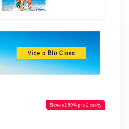
Sleva až
59
%
·
pro 2 osoby