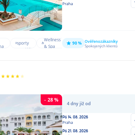
Praha
Vodní
Pláž s
Po
Wellness
Dětský
Ověřeno
zákazníky
sporty
90 %
jemným
vs
ma
& Spa
Spokojených klientů
bazén
na pláži
pískem
m
-
28
%
4
dny
již od
Pá
14. 08. 2026
Praha
Pá
21. 08. 2026