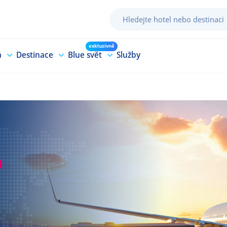
exkluzivně
á
Destinace
Blue svět
Služby