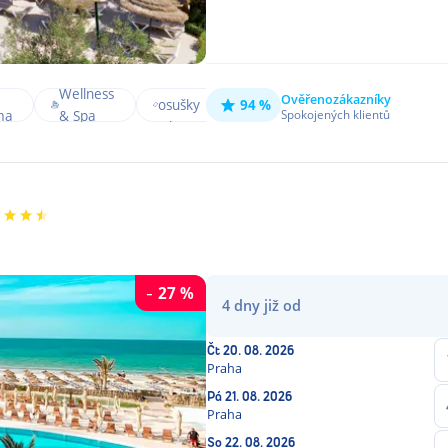
Plážové
Po
Wellness
Dětský
Ověřeno
zákazníky
osušky
94 %
Fitness
vs
ma
& Spa
Spokojených klientů
bazén
zdarma
m
-
27
%
4
dny
již od
Čt
20. 08. 2026
Praha
Pá
21. 08. 2026
Praha
So
22. 08. 2026