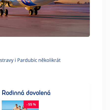
travy i Pardubic několikrát
Rodinná dovolená
-
55
%