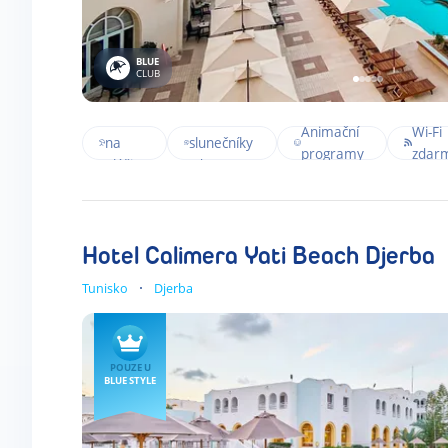
BLUE
CLUB
Přímo
Lehátka a
Animační
Wi-Fi
na
slunečníky
programy
zdar
pláži
zdarma
Hotel Calimera Yati Beach Djerba
Tunisko
Djerba
POUZE U
BLUE STYLE