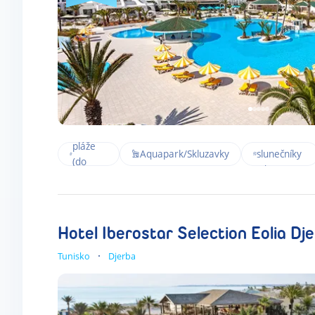
Blízko
Lehátka a
pláže
Aquapark/Skluzavky
slunečníky
(do
zdarma
300m)
Hotel Iberostar Selection Eolia Dj
Tunisko
Djerba