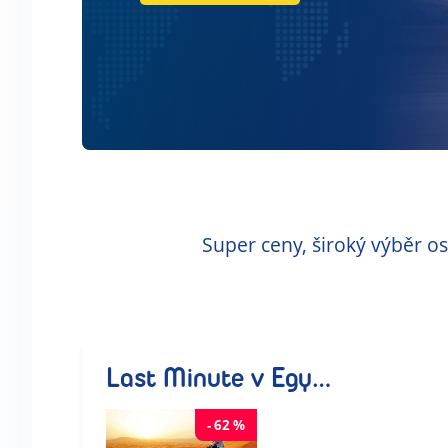
Super ceny, široký výběr o
Last Minute v Egyptě
-
62
%