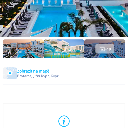
+
19
Zobrazit na mapě
Protaras, Jižní Kypr, Kypr