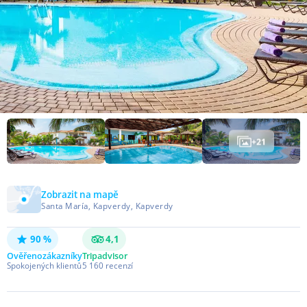
+
21
Zobrazit na mapě
Santa María, Kapverdy, Kapverdy
90 %
4,1
Ověřeno
zákazníky
Tripadvisor
Spokojených klientů
5 160
recenzí