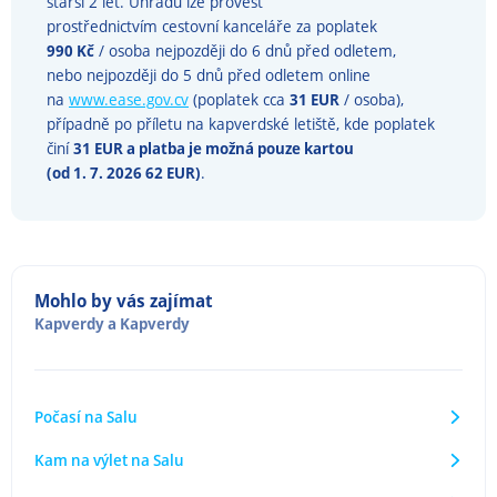
starší 2 let. Úhradu lze provést
prostřednictvím cestovní kanceláře za poplatek
990 Kč
/ osoba nejpozději do 6 dnů před odletem,
nebo nejpozději do 5 dnů před odletem online
na
www.ease.gov.cv
(poplatek cca
31 EUR
/ osoba),
případně po příletu na kapverdské letiště, kde poplatek
činí
31 EUR a platba je možná pouze kartou
(od 1. 7. 2026 62 EUR)
.
Mohlo by vás zajímat
Kapverdy
a
Kapverdy
Počasí na Salu
Kam na výlet na Salu