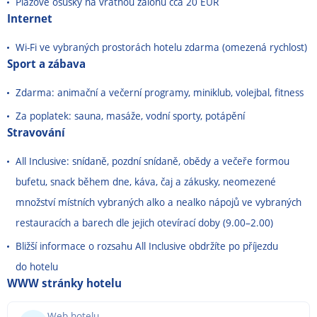
Plážové osušky na vratnou zálohu cca 20 EUR
Internet
Wi-Fi ve vybraných prostorách hotelu zdarma (omezená rychlost)
Sport a zábava
Zdarma: animační a večerní programy, miniklub, volejbal, fitness
Za poplatek: sauna, masáže, vodní sporty, potápění
Stravování
All Inclusive: snídaně, pozdní snídaně, obědy a večeře formou
bufetu, snack během dne, káva, čaj a zákusky, neomezené
množství místních vybraných alko a nealko nápojů ve vybraných
restauracích a barech dle jejich otevírací doby (9.00⁠–⁠2.00)
Bližší informace o rozsahu All Inclusive obdržíte po příjezdu
do hotelu
WWW stránky hotelu
Web hotelu