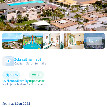
+
10
Zobrazit na mapě
Cagliari, Sardinie, Itálie
92 %
3,9
Ověřeno
zákazníky
Tripadvisor
Spokojených klientů
2 365
recenzí
Sezona:
Léto 2025