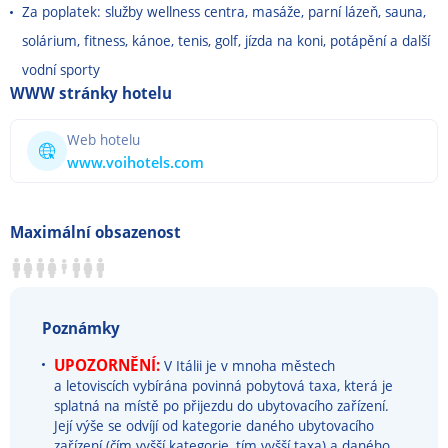
Za poplatek: služby wellness centra, masáže, parní lázeň, sauna,
solárium, fitness, kánoe, tenis, golf, jízda na koni, potápění a další
vodní sporty
WWW stránky hotelu
Web hotelu
www.voihotels.com
Maximální obsazenost
Poznámky
UPOZORNĚNÍ:
V Itálii je v mnoha městech
a letoviscích vybírána povinná pobytová taxa, která je
splatná na místě po přijezdu do ubytovacího zařízení.
Její výše se odvíjí od kategorie daného ubytovacího
zařízení (čím vyšší kategorie, tím vyšší taxa) a daného