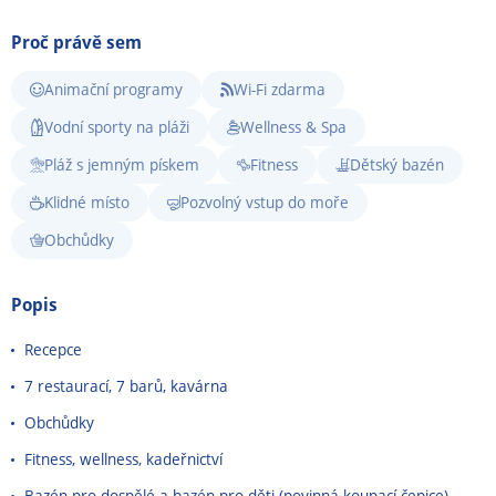
Proč právě sem
Animační programy
Wi-Fi zdarma
Vodní sporty na pláži
Wellness & Spa
Pláž s jemným pískem
Fitness
Dětský bazén
Klidné místo
Pozvolný vstup do moře
Obchůdky
Popis
Recepce
7 restaurací, 7 barů, kavárna
Obchůdky
Fitness, wellness, kadeřnictví
Bazén pro dospělé a bazén pro děti (povinná koupací čepice)