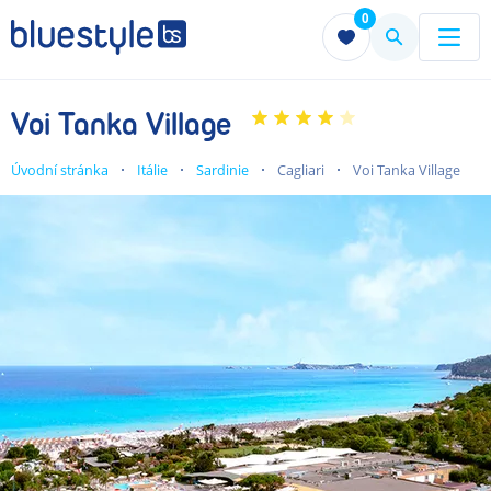
0
Menu
Menu
Voi Tanka Village
Úvodní stránka
Itálie
Sardinie
Cagliari
Voi Tanka Village