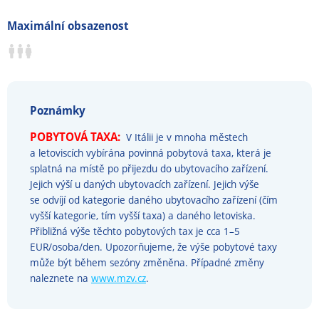
Maximální obsazenost
Poznámky
POBYTOVÁ TAXA:
V Itálii je v mnoha městech
a letoviscích vybírána povinná pobytová taxa, která je
splatná na místě po přijezdu do ubytovacího zařízení.
Jejich výší u daných ubytovacích zařízení. Jejich výše
se odvíjí od kategorie daného ubytovacího zařízení (čím
vyšší kategorie, tím vyšší taxa) a daného letoviska.
Přibližná výše těchto pobytových tax je cca 1–5
EUR/osoba/den. Upozorňujeme, že výše pobytové taxy
může být během sezóny změněna. Případné změny
naleznete na
www.mzv.cz
.