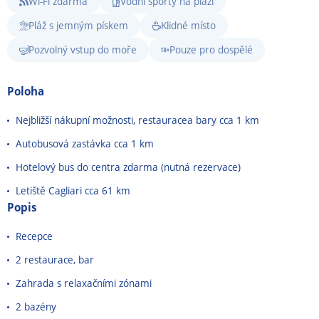
Wi-Fi zdarma
Vodní sporty na pláži
Pláž s jemným pískem
Klidné místo
Pozvolný vstup do moře
Pouze pro dospělé
Poloha
Nejbližší nákupní možnosti, restauracea bary cca 1 km
Autobusová zastávka cca 1 km
Hotelový bus do centra zdarma (nutná rezervace)
Letiště Cagliari cca 61 km
Popis
Recepce
2 restaurace, bar
Zahrada s relaxačními zónami
2 bazény