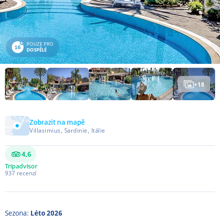
POUZE PRO
DOSPĚLÉ
+
18
Zobrazit na mapě
Villasimius, Sardinie, Itálie
4,6
Tripadvisor
937
recenzí
Sezona:
Léto 2026