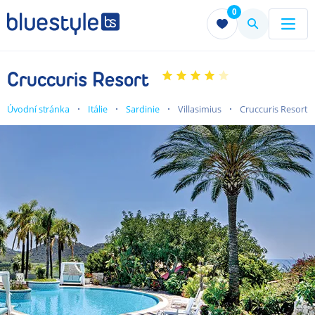
0
Menu
Menu
Cruccuris Resort
Úvodní stránka
Itálie
Sardinie
Villasimius
Cruccuris Resort