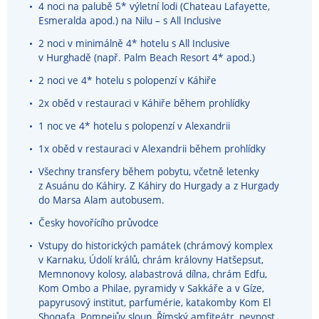
4 noci na palubě 5* výletní lodi (Chateau Lafayette,
Esmeralda apod.) na Nilu – s All Inclusive
2 noci v minimálně 4* hotelu s All Inclusive
v Hurghadě (např. Palm Beach Resort 4* apod.)
2 noci ve 4* hotelu s polopenzí v Káhiře
2x oběd v restauraci v Káhiře během prohlídky
1 noc ve 4* hotelu s polopenzí v Alexandrii
1x oběd v restauraci v Alexandrii během prohlídky
Všechny transfery během pobytu, včetně letenky
z Asuánu do Káhiry. Z Káhiry do Hurgady a z Hurgady
do Marsa Alam autobusem.
Česky hovořícího průvodce
Vstupy do historických památek (chrámový komplex
v Karnaku, Údolí králů, chrám královny Hatšepsut,
Memnonovy kolosy, alabastrová dílna, chrám Edfu,
Kom Ombo a Philae, pyramidy v Sakkáře a v Gíze,
papyrusový institut, parfumérie,
katakomby Kom El
Shoqafa, Pompeiův sloup, Římský amfiteátr, pevnost