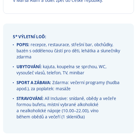
v Marsa Alam a odlet zpět do České republiky.
5* VÝLETNÍ LOĎ:
POPIS:
recepce, restaurace, střešní bar, obchůdky,
bazén s oddělenou částí pro děti, lehátka a slunečníky
zdarma
UBYTOVÁNÍ:
kajuta, koupelna se sprchou, WC,
vysoušeč vlasů, telefon, TV, minibar
SPORT A ZÁBAVA:
Zdarma: večerní programy (hudba
apod.), za poplatek: masáže
STRAVOVÁNÍ:
All Inclusive: snídaně, obědy a večeře
formou bufetu, místní vybrané alkoholické
a nealkoholické nápoje (10.00
–
22.00), víno
během obědů a večeří (1 sklenička)