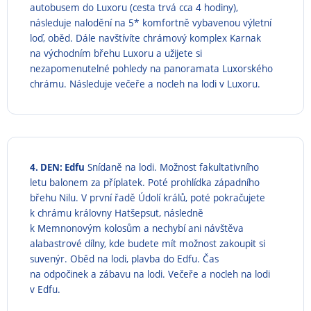
autobusem do Luxoru (cesta trvá cca 4 hodiny),
následuje nalodění na 5* komfortně vybavenou výletní
loď, oběd. Dále navštívíte chrámový komplex Karnak
na východním břehu Luxoru a užijete si
nezapomenutelné pohledy na panoramata Luxorského
chrámu. Následuje večeře a nocleh na lodi v Luxoru.
4. DEN: Edfu
Snídaně na lodi. Možnost fakultativního
letu balonem za příplatek. Poté prohlídka západního
břehu Nilu. V první řadě Údolí králů, poté pokračujete
k chrámu královny Hatšepsut, následně
k Memnonovým kolosům a nechybí ani návštěva
alabastrové dílny, kde budete mít možnost zakoupit si
suvenýr. Oběd na lodi, plavba do Edfu. Čas
na odpočinek a zábavu na lodi. Večeře a nocleh na lodi
v Edfu.