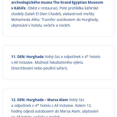
archeologického muzea The Grand Egyptian Museum
v Káhiře
. Oběd v restauraci. Poté prohlídka káhirské
citadely (Salah El Dien Citadel), alabastrové mešity
Mohameda Aliho. Transfer autobusem do Hurghady,
ubytování v hotelu, večeře a nocleh.
11. DEN: Hurghada
Volný čas a odpočinek v 4* hotelu
s All Inclusive. Možnost fakultativního výletu
(šnorchlování nebo pouštní safari).
–
12. DEN: Hurghada
Marsa Alam
Volný čas
a odpočinek v 4* hotelu s All Inclusive. Kolem 12.
hodiny odjezd autobusem do Marsa Alam, ubytování
ve 4* hotelu, večeře a nocleh.