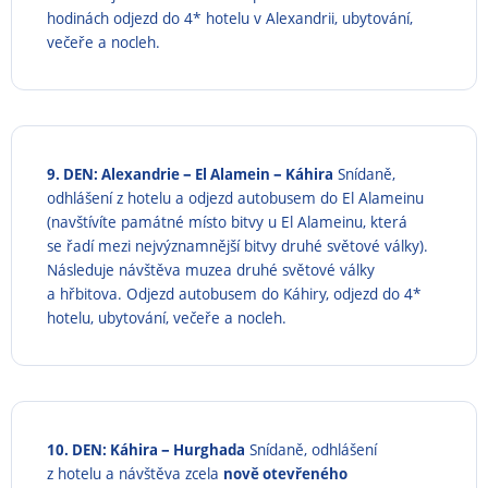
hodinách odjezd do 4* hotelu v Alexandrii, ubytování,
večeře a nocleh.
–
–
9. DEN: Alexandrie
El Alamein
Káhira
Snídaně,
odhlášení z hotelu a odjezd autobusem do El Alameinu
(navštívíte památné místo bitvy u El Alameinu, která
se řadí mezi nejvýznamnější bitvy druhé světové války).
Následuje návštěva muzea druhé světové války
a hřbitova. Odjezd autobusem do Káhiry, odjezd do 4*
hotelu, ubytování, večeře a nocleh.
–
10. DEN: Káhira
Hurghada
Snídaně, odhlášení
z hotelu a návštěva zcela
nově otevřeného