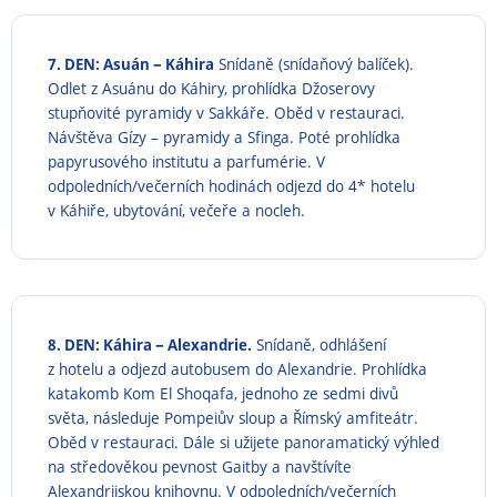
–
7. DEN: Asuán
Káhira
Snídaně (snídaňový balíček).
Odlet z Asuánu do Káhiry, prohlídka Džoserovy
stupňovité pyramidy v Sakkáře. Oběd v restauraci.
Návštěva Gízy – pyramidy a Sfinga. Poté prohlídka
papyrusového institutu a parfumérie. V
odpoledních/večerních hodinách odjezd do 4* hotelu
v Káhiře, ubytování, večeře a nocleh.
–
8. DEN: Káhira
Alexandrie.
Snídaně, odhlášení
z hotelu a odjezd autobusem do Alexandrie. Prohlídka
katakomb Kom El Shoqafa, jednoho ze sedmi divů
světa, následuje Pompeiův sloup a Římský amfiteátr.
Oběd v restauraci. Dále si užijete panoramatický výhled
na středověkou pevnost Gaitby a navštívíte
Alexandrijskou knihovnu. V odpoledních/večerních