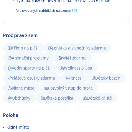
Tyto nabídky se nevztahují na LAST MINUTE prodej
Info o uvedených nabídkách naleznete
ZDE
Proč právě sem
Přímo na pláži
Lehátka a slunečníky zdarma
Animační programy
Wi-Fi zdarma
Vodní sporty na pláži
Wellness & Spa
Plážové osušky zdarma
Fitness
Dětský bazén
Klidné místo
Pozvolný vstup do moře
Obchůdky
Dětská postýlka
Dětské hřiště
Poloha
Klidné místo