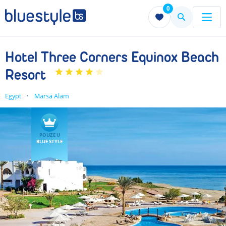
0
Menu
Menu
Hotel Three Corners Equinox Beach
Resort
Egypt
Marsa Alam
POUZE U
BLUE STYLE