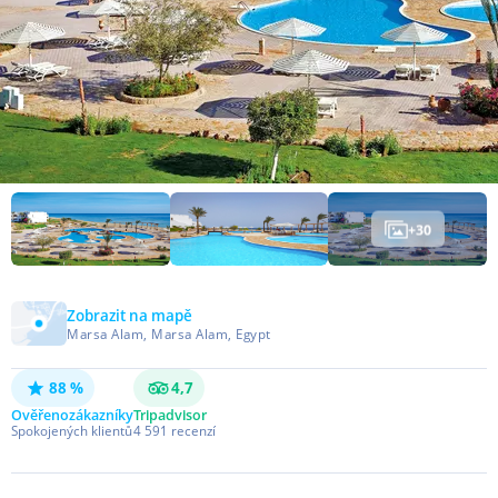
+
30
Zobrazit na mapě
Marsa Alam, Marsa Alam, Egypt
88 %
4,7
Ověřeno
zákazníky
Tripadvisor
Spokojených klientů
4 591
recenzí