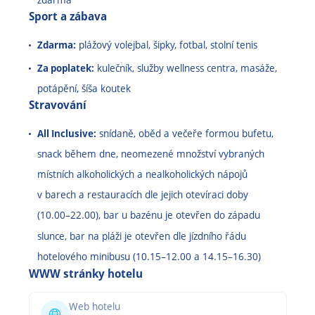
Sport a zábava
Zdarma:
plážový volejbal, šipky, fotbal, stolní tenis
Za poplatek:
kulečník, služby wellness centra, masáže,
potápění, šíša koutek
Stravování
All Inclusive:
snídaně, oběd a večeře formou bufetu,
snack během dne, neomezené množství vybraných
místních alkoholických a nealkoholických nápojů
v barech a restauracích dle jejich otevíraci doby
(10.00
–
22.00), bar u bazénu je otevřen do západu
slunce, bar na pláži je otevřen dle jízdního řádu
hotelového minibusu (10.15
–
12.00 a 14.15
–
16.30)
WWW stránky hotelu
Web hotelu