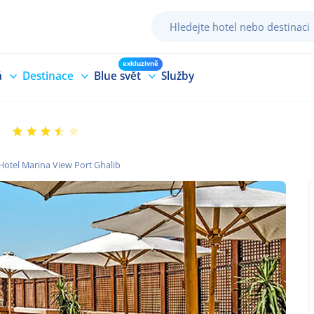
exkluzivně
á
Destinace
Blue svět
Služby
Hotel Marina View Port Ghalib