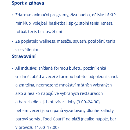
Sport a zábava
Zdarma: animační programy, živá hudba, dětské hřiště,
miniklub, volejbal, basketbal, šipky, stolní tenis, ﬁtness,
fotbal, tenis bez osvětlení
Za poplatek: wellness, masáže, squash, potápění, tenis
s osvětlením
Stravování
All Inclusive: snídaně formou bufetu, pozdní lehká
snídaně, oběd a večeře formou bufetu, odpolední snack
a zmrzlina, neomezené množství místních vybraných
alko a nealko nápojů ve vybraných restauracích
a barech dle jejich otevírací doby (9.00
–
24.00),
během večeří jsou u pánů vyžadovány dlouhé kalhoty,
barový servis „Food Court“ na pláži (nealko nápoje, bar
v provozu 11.00
–
17.00)