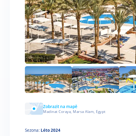
Zobrazit na mapě
Madinat Coraya, Marsa Alam, Egypt
Sezona:
Léto 2024