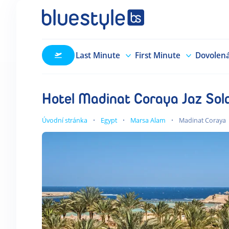
Last Minute
First Minute
Dovolen
Hotel Madinat Coraya Jaz Sol
Úvodní stránka
Egypt
Marsa Alam
Madinat Coraya