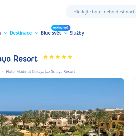
exkluzivně
á
Destinace
Blue svět
Služby
aya Resort
Hotel Madinat Coraya Jaz Solaya Resort