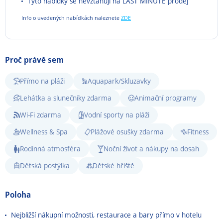
Tyto nabídky se nevztahují na LAST MINUTE prodej
Info o uvedených nabídkách naleznete
ZDE
Proč právě sem
Přímo na pláži
Aquapark/Skluzavky
Lehátka a slunečníky zdarma
Animační programy
Wi-Fi zdarma
Vodní sporty na pláži
Wellness & Spa
Plážové osušky zdarma
Fitness
Rodinná atmosféra
Noční život a nákupy na dosah
Dětská postýlka
Dětské hřiště
Poloha
Nejbližší nákupní možnosti, restaurace a bary přímo v hotelu