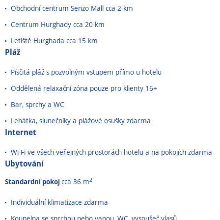
Obchodní centrum Senzo Mall cca 2 km
Centrum Hurghady cca 20 km
Letiště Hurghada cca 15 km
Pláž
Písčitá pláž s pozvolným vstupem přímo u hotelu
Oddělená relaxační zóna pouze pro klienty 16+
Bar, sprchy a WC
Lehátka, slunečníky a plážové osušky zdarma
Internet
Wi-Fi ve všech veřejných prostorách hotelu a na pokojích zdarma
Ubytování
2
Standardní pokoj
cca 36 m
Individuální klimatizace zdarma
Koupelna se sprchou nebo vanou, WC, vysoušeč vlasů