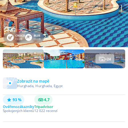
CROCO
BLUE
CLUB
CLUB
+
24
Zobrazit na mapě
Hurghada, Hurghada, Egypt
93 %
4,7
Ověřeno
zákazníky
Tripadvisor
Spokojených klientů
12 022
recenzí