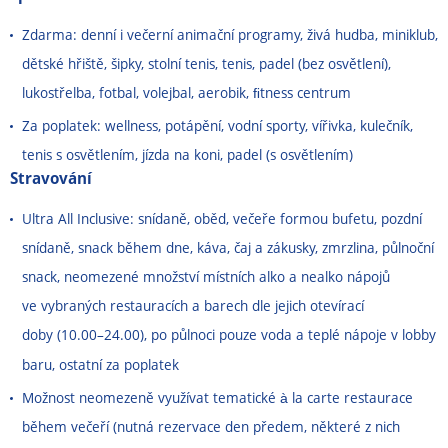
Zdarma: denní i večerní animační programy, živá hudba, miniklub,
dětské hřiště, šipky, stolní tenis, tenis, padel (bez osvětlení),
lukostřelba, fotbal, volejbal, aerobik, ﬁtness centrum
Za poplatek: wellness, potápění, vodní sporty, vířivka, kulečník,
tenis s osvětlením, jízda na koni, padel (s osvětlením)
Stravování
Ultra All Inclusive: snídaně, oběd, večeře formou bufetu, pozdní
snídaně, snack během dne, káva, čaj a zákusky, zmrzlina, půlnoční
snack, neomezené množství místních alko a nealko nápojů
ve vybraných restauracích a barech dle jejich otevírací
doby (10.00
–
24.00), po půlnoci pouze voda a teplé nápoje v lobby
baru, ostatní za poplatek
Možnost neomezeně využívat tematické à la carte restaurace
během večeří (nutná rezervace den předem, některé z nich