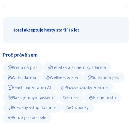
Hotel akceptuje hosty starší 16 let
Proč právě sem
Přímo na pláži
Lehátka a slunečníky zdarma
Wi-Fi zdarma
Wellness & Spa
Soukromá pláž
Beach bar v rámci AI
Plážové osušky zdarma
Pláž s jemným pískem
Fitness
Klidné místo
Pozvolný vstup do moře
Obchůdky
Pouze pro dospělé