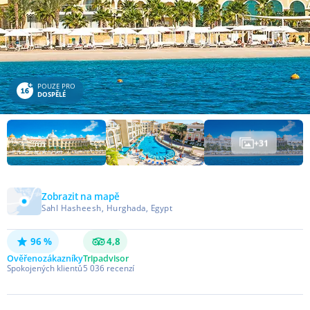
POUZE PRO
DOSPĚLÉ
+
31
Zobrazit na mapě
Sahl Hasheesh, Hurghada, Egypt
96 %
4,8
Ověřeno
zákazníky
Tripadvisor
Spokojených klientů
5 036
recenzí