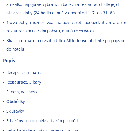
a nealko nápojů ve vybraných barech a restauracích dle jejich
otevírací doby (24 hodin denně v období od 1. 7. do 31. 8.)
1 x za pobyt možnost zdarma povečeřet i poobědvat v à la carte
restauraci (min. 7 dní pobytu, nutná rezervace)
Bližší informace o rozsahu Ultra All Inclusive obdržíte po příjezdu
do hotelu
Popis
Recepce, směnárna
Restaurace, 3 bary
Fitness, wellness
Obchůdky
Skluzavky
3 bazény pro dospělé a bazén pro děti
Lehátka a slunečníky u bazénu zdarma