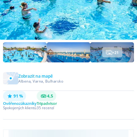
+
21
Zobrazit na mapě
Albena, Varna, Bulharsko
91 %
4,5
Ověřeno
zákazníky
Tripadvisor
Spokojených klientů
35
recenzí