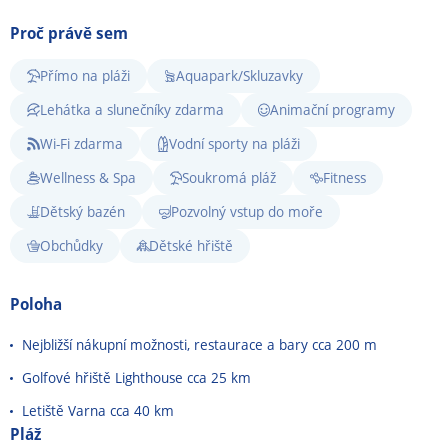
Proč právě sem
Přímo na pláži
Aquapark/Skluzavky
Lehátka a slunečníky zdarma
Animační programy
Wi-Fi zdarma
Vodní sporty na pláži
Wellness & Spa
Soukromá pláž
Fitness
Dětský bazén
Pozvolný vstup do moře
Obchůdky
Dětské hřiště
Poloha
Nejbližší nákupní možnosti, restaurace a bary cca 200 m
Golfové hřiště Lighthouse cca 25 km
Letiště Varna cca 40 km
Pláž