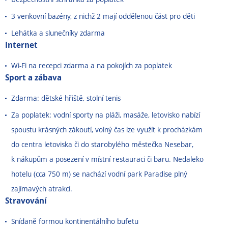
3 venkovní bazény, z nichž 2 mají oddělenou část pro děti
Lehátka a slunečníky zdarma
Internet
Wi-Fi na recepci zdarma a na pokojích za poplatek
Sport a zábava
Zdarma: dětské hřiště, stolní tenis
Za poplatek: vodní sporty na pláži, masáže, letovisko nabízí
spoustu krásných zákoutí, volný čas lze využít k procházkám
do centra letoviska či do starobylého městečka Nesebar,
k nákupům a posezení v místní restauraci či baru. Nedaleko
hotelu (cca 750 m) se nachází vodní park Paradise plný
zajímavých atrakcí.
Stravování
Snídaně formou kontinentálního bufetu