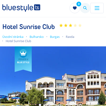
0
Menu
Menu
Hotel Sunrise Club
Úvodní stránka
Bulharsko
Burgas
Ravda
Hotel Sunrise Club
POUZE U
BLUE STYLE