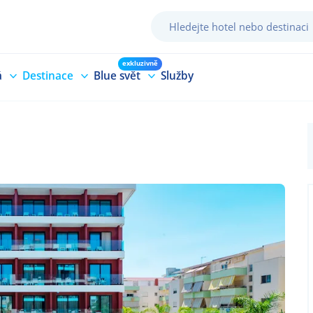
exkluzivně
á
Destinace
Blue svět
Služby