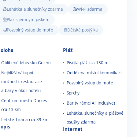
Lehátka a slunečníky zdarma
Wi-Fi zdarma
Pláž s jemným pískem
Pozvolný vstup do moře
Dětská postýlka
Poloha
Pláž
Oblíbené letovisko Golem
Písčitá pláž cca 130 m
Nejbližší nákupní
Oddělena místní komunikací
možnosti, restaurace
Pozvolný vstup do moře
a bary v okolí hotelu
Sprchy
Centrum města
Durres
Bar
(v
rámci
All Inclusive)
cca 13 km
Lehátka, slunečníky a plážové
Letiště Tirana cca 39 km
osušky zdarma
Popis
Internet