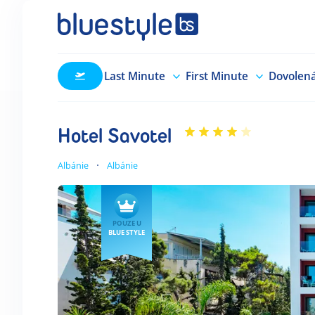
Last Minute
First Minute
Dovolen
Hotel Savotel
Albánie
Albánie
POUZE U
BLUE STYLE