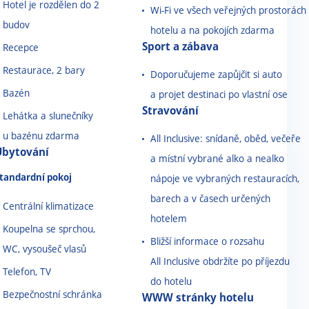
Hotel je rozdělen do 2
Wi-Fi ve všech veřejných prostorách
budov
hotelu a na pokojích zdarma
Sport a zábava
Recepce
Restaurace, 2 bary
Doporučujeme zapůjčit si auto
Bazén
a projet destinaci po vlastní ose
Stravování
Lehátka a slunečníky
u bazénu zdarma
All Inclusive: snídaně, oběd, večeře
Ubytování
a místní vybrané alko a nealko
tandardní pokoj
nápoje ve vybraných restauracích,
barech a v časech určených
Centrální klimatizace
hotelem
Koupelna se sprchou,
Bližší informace o rozsahu
WC, vysoušeč vlasů
All Inclusive obdržíte po příjezdu
Telefon, TV
do hotelu
Bezpečnostní schránka
WWW stránky hotelu