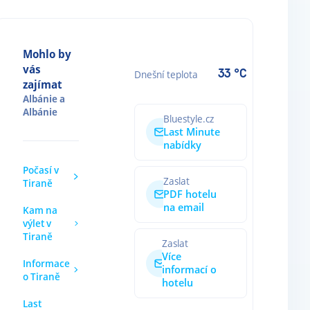
Mohlo by
vás
33 °C
Dnešní teplota
zajímat
Albánie
a
Albánie
Bluestyle.cz
Last Minute
nabídky
Počasí v
Zaslat
Tiraně
PDF hotelu
na email
Kam na
výlet v
Tiraně
Zaslat
Více
Informace
informací o
o Tiraně
hotelu
Last