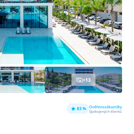
+
13
Ověřeno
zákazníky
83 %
Spokojených klientů