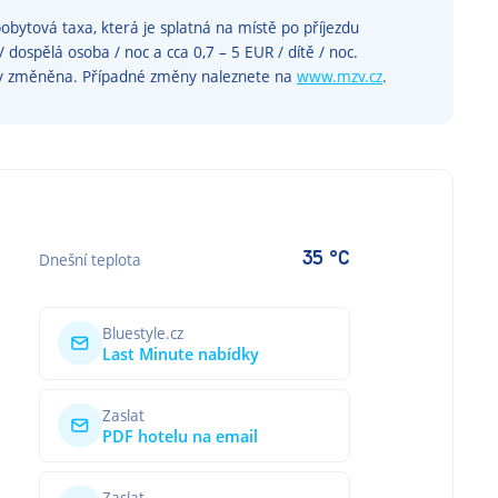
obytová taxa, která je splatná na místě po příjezdu
 / dospělá osoba / noc a cca 0,7 – 5 EUR / dítě / noc.
y změněna. Případné změny naleznete na
www.mzv.cz
.
35 °C
Dnešní teplota
Bluestyle.cz
Last Minute nabídky
Zaslat
PDF hotelu na email
Zaslat