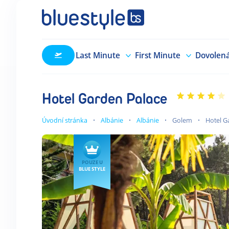
Last Minute
First Minute
Dovolen
Hotel Garden Palace
Úvodní stránka
Albánie
Albánie
Golem
Hotel G
POUZE U
BLUE STYLE