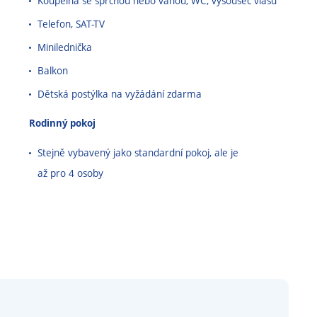
Koupelna se sprchou nebo vanou, WC, vysoušeč vlasů
Telefon, SAT-TV
Minilednička
Balkon
Dětská postýlka na vyžádání zdarma
Rodinný pokoj
Stejně vybavený jako standardní pokoj, ale je
až pro 4 osoby