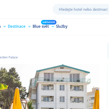
exkluzivně
á
Destinace
Blue svět
Služby
arden Palace