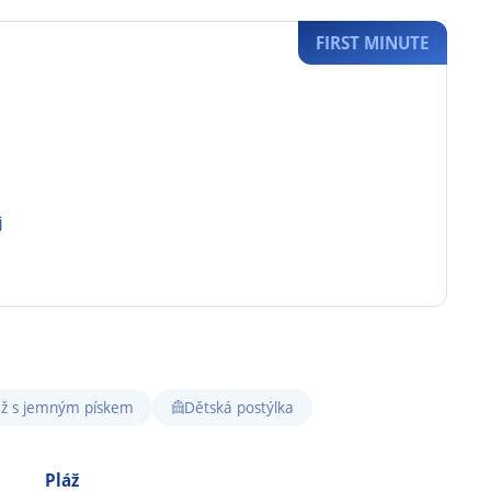
FIRST MINUTE
j
áž s jemným pískem
Dětská postýlka
Pláž