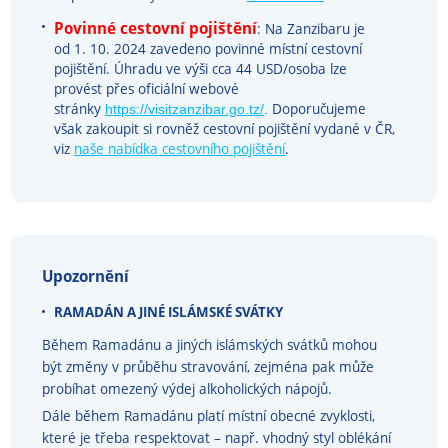
Povinné cestovní pojištění
: Na Zanzibaru je
od 1. 10. 2024 zavedeno povinné místní cestovní
pojištění. Úhradu ve výši cca 44 USD/osoba lze
provést přes oficiální webové
stránky
Doporučujeme
https://visitzanzibar.go.tz/
.
však zakoupit si rovněž cestovní pojištění vydané v ČR,
viz
naše nabídka cestovního pojištění
.
Upozornění
RAMADÁN A JINÉ ISLÁMSKÉ SVÁTKY
Během Ramadánu a jiných islámských svátků mohou
být změny v průběhu stravování, zejména pak může
probíhat omezený výdej alkoholických nápojů.
Dále během Ramadánu platí místní obecné zvyklosti,
které je třeba respektovat – např. vhodný styl oblékání