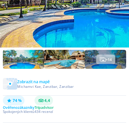
+
14
Zobrazit na mapě
Michamvi Kae, Zanzibar, Zanzibar
74 %
4,4
Ověřeno
zákazníky
Tripadvisor
Spokojených klientů
434
recenzí