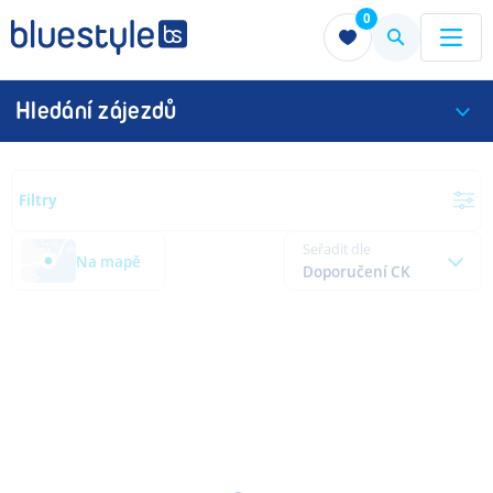
0
Menu
Menu
Hledání zájezdů
Filtry
Seřadit dle
Na mapě
Doporučení CK