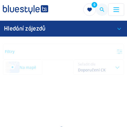
0
Menu
Menu
Hledání zájezdů
Filtry
Seřadit dle
Na mapě
Doporučení CK