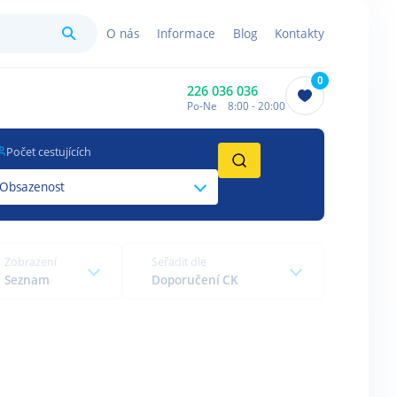
Hledat
O nás
Informace
Blog
Kontakty
0
226 036 036
Po-Ne 8:00 - 20:00
Počet cestujících
Obsazenost
Zobrazení
Seřadit dle
Seznam
Doporučení CK