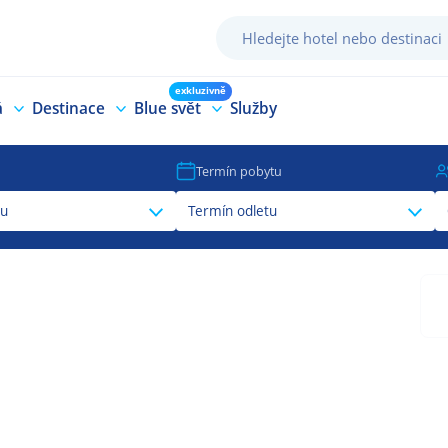
exkluzivně
á
Destinace
Blue svět
Služby
Termín pobytu
tu
Termín odletu