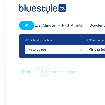
Last Minute
First Minute
Dovolen
Odkud pojedete
Destinace
Místo odletu
Místo příle
Filtr
Zobrazit na mapě