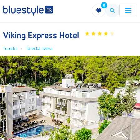
0
Menu
Menu
Viking Express Hotel
Turecko
Turecká riviéra