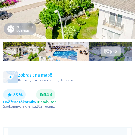
POUZE PRO
DOSPĚLÉ
+
12
Zobrazit na mapě
Kemer, Turecká riviéra, Turecko
83 %
4,4
Ověřeno
zákazníky
Tripadvisor
Spokojených klientů
202
recenzí