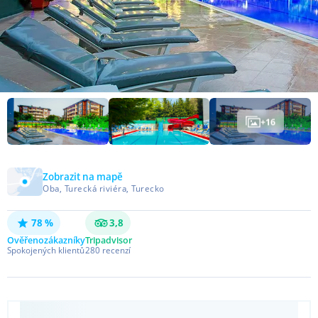
+
16
Zobrazit na mapě
Oba, Turecká riviéra, Turecko
78 %
3,8
Ověřeno
zákazníky
Tripadvisor
Spokojených klientů
280
recenzí