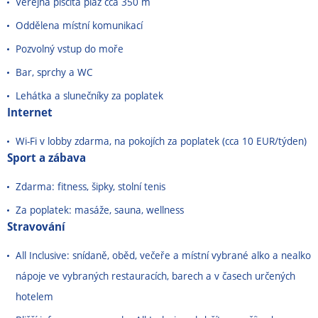
Veřejná písčitá pláž cca 350 m
Oddělena místní komunikací
Pozvolný vstup do moře
Bar, sprchy a WC
Lehátka a slunečníky za poplatek
Internet
Wi-Fi v lobby zdarma, na pokojích za poplatek (cca 10 EUR/
týden
)
Sport a zábava
Zdarma: fitness, šipky, stolní tenis
Za poplatek: masáže, sauna, wellness
Stravování
All Inclusive: snídaně, oběd, večeře a místní vybrané alko a nealko
nápoje ve vybraných restauracích, barech a v časech určených
hotelem