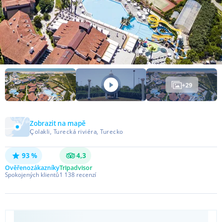
+
29
Zobrazit na mapě
Çolakli, Turecká riviéra, Turecko
93 %
4,3
Ověřeno
zákazníky
Tripadvisor
Spokojených klientů
1 138
recenzí