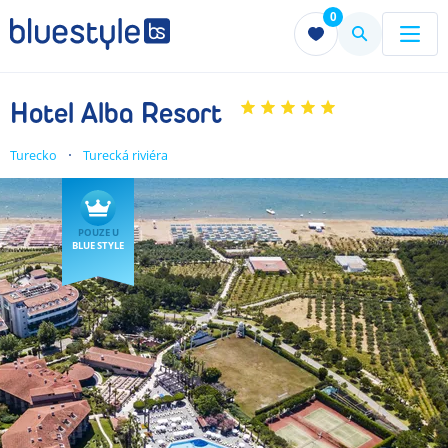
0
Menu
Menu
Hotel Alba Resort
Turecko
Turecká riviéra
POUZE U
BLUE STYLE