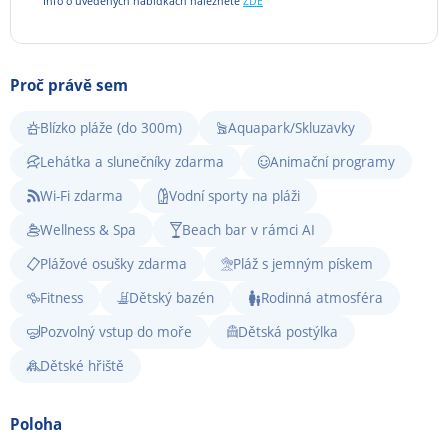
Info o uvedených nabídkách naleznete
ZDE
Proč právě sem
Blízko pláže (do 300m)
Aquapark/Skluzavky
Lehátka a slunečníky zdarma
Animační programy
Wi-Fi zdarma
Vodní sporty na pláži
Wellness & Spa
Beach bar v rámci AI
Plážové osušky zdarma
Pláž s jemným pískem
Fitness
Dětský bazén
Rodinná atmosféra
Pozvolný vstup do moře
Dětská postýlka
Dětské hřiště
Poloha