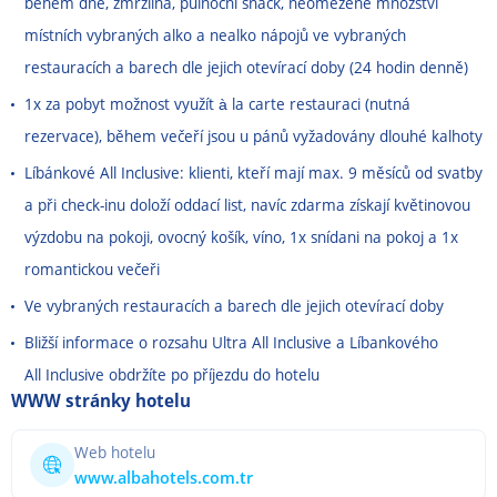
během dne, zmrzlina, půlnoční snack, neomezené množství
místních vybraných alko a nealko nápojů ve vybraných
restauracích a barech dle jejich otevírací doby (24 hodin denně)
1x za pobyt možnost využít à la carte restauraci (nutná
rezervace), během večeří jsou u pánů vyžadovány dlouhé kalhoty
Líbánkové All Inclusive: klienti, kteří mají max. 9 měsíců od svatby
a při check-inu doloží oddací list, navíc zdarma získají květinovou
výzdobu na pokoji, ovocný košík, víno, 1x snídani na pokoj a 1x
romantickou večeři
Ve vybraných restauracích a barech dle jejich otevírací doby
Bližší informace o rozsahu Ultra All Inclusive a Líbankového
All Inclusive obdržíte po příjezdu do hotelu
WWW stránky hotelu
Web hotelu
www.albahotels.com.tr