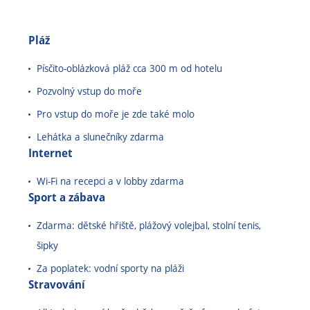
Pláž
Písčito-oblázková pláž cca 300 m od hotelu
Pozvolný vstup do moře
Pro vstup do moře je zde také molo
Lehátka a slunečníky zdarma
Internet
Wi-Fi na recepci a v lobby zdarma
Sport a zábava
Zdarma: dětské hřiště, plážový volejbal, stolní tenis,
šipky
Za poplatek: vodní sporty na pláži
Stravování