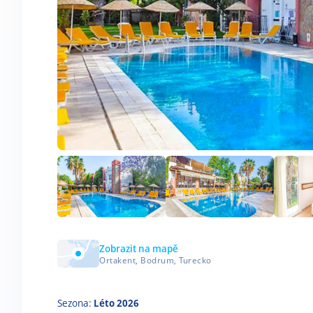
Zobrazit na mapě
Ortakent, Bodrum, Turecko
Sezona:
Léto 2026