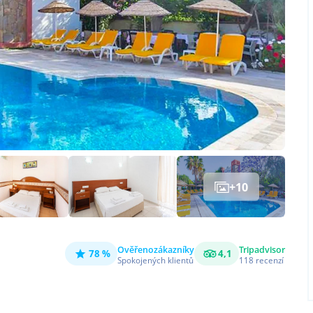
+
10
Ověřeno
zákazníky
Tripadvisor
78 %
4,1
Spokojených klientů
118
recenzí