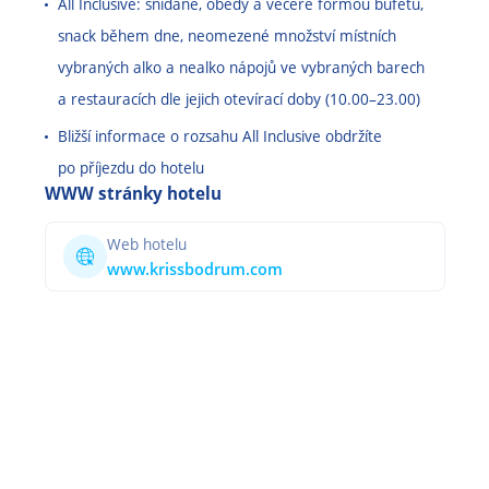
All Inclusive: snídaně, obědy a večeře formou bufetu,
snack během dne, neomezené množství místních
vybraných alko a nealko nápojů ve vybraných barech
a restauracích dle jejich otevírací doby (10.00
–
23.00)
Bližší informace o rozsahu All Inclusive obdržíte
po příjezdu do hotelu
WWW stránky hotelu
Web hotelu
www.krissbodrum.com