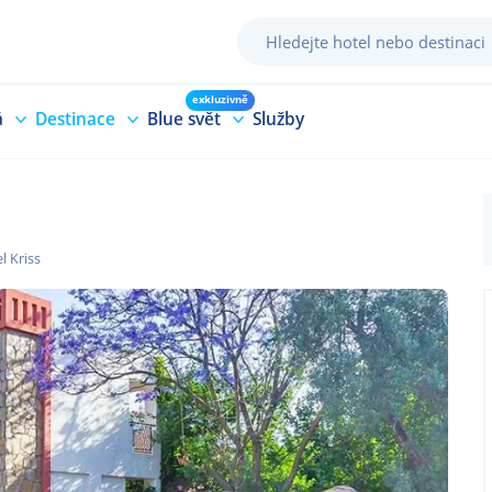
exkluzivně
á
Destinace
Blue svět
Služby
l Kriss