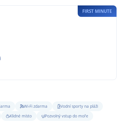
FIRST MINUTE
j
zdarma
Wi-Fi zdarma
Vodní sporty na pláži
Klidné místo
Pozvolný vstup do moře