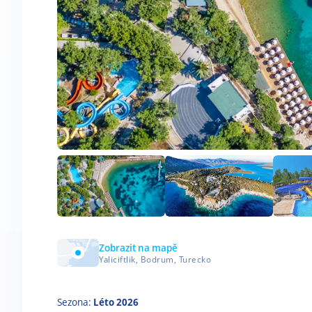
Zobrazit na mapě
Yaliciftlik, Bodrum, Turecko
Sezona:
Léto 2026