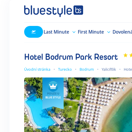
Last Minute
First Minute
Dovolen
Hotel Bodrum Park Resort
Úvodní stránka
Turecko
Bodrum
Yaliciftlik
Hote
POUZE U
BLUE STYLE