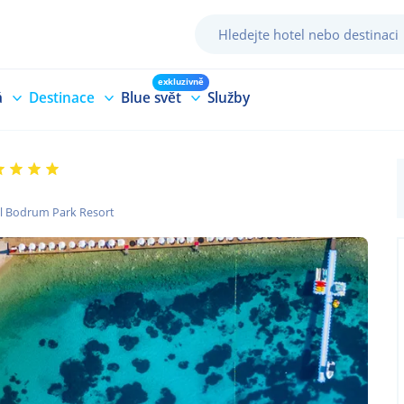
exkluzivně
á
Destinace
Blue svět
Služby
l Bodrum Park Resort