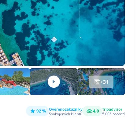
+
31
Ověřeno
zákazníky
Tripadvisor
92 %
4,0
Spokojených klientů
5 006
recenzí