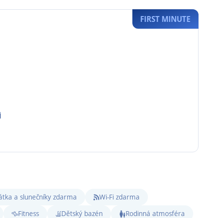
FIRST MINUTE
j
átka a slunečníky zdarma
Wi-Fi zdarma
Fitness
Dětský bazén
Rodinná atmosféra