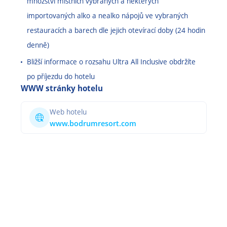
množství místních vybraných a některých
importovaných alko a nealko nápojů ve vybraných
restauracích a barech dle jejich otevírací doby (24 hodin
denně)
Bližší informace o rozsahu Ultra All Inclusive obdržíte
po příjezdu do hotelu
WWW stránky hotelu
Web hotelu
www.bodrumresort.com