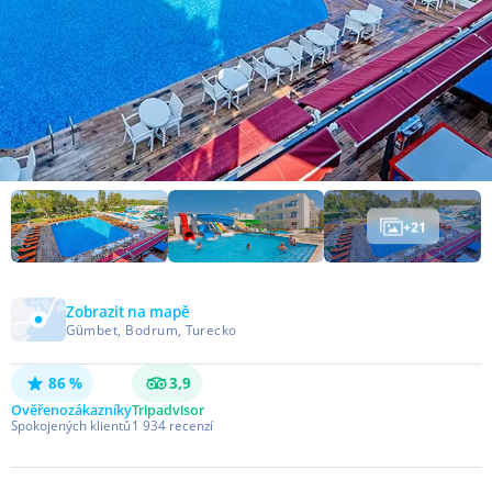
+
21
Zobrazit na mapě
Gümbet, Bodrum, Turecko
86 %
3,9
Ověřeno
zákazníky
Tripadvisor
Spokojených klientů
1 934
recenzí