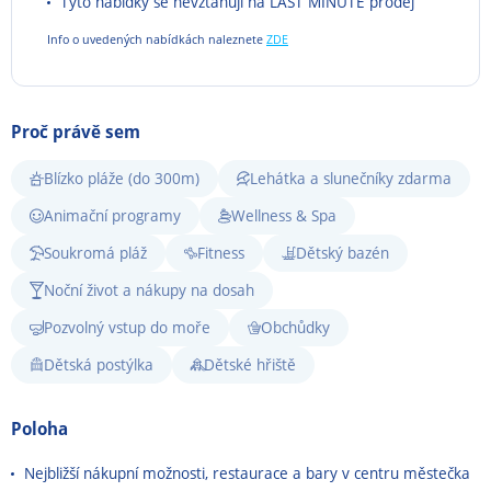
Tyto nabídky se nevztahují na LAST MINUTE prodej
Info o uvedených nabídkách naleznete
ZDE
Proč právě sem
Blízko pláže (do 300m)
Lehátka a slunečníky zdarma
Animační programy
Wellness & Spa
Soukromá pláž
Fitness
Dětský bazén
Noční život a nákupy na dosah
Pozvolný vstup do moře
Obchůdky
Dětská postýlka
Dětské hřiště
Poloha
Nejbližší nákupní možnosti, restaurace a bary v centru městečka