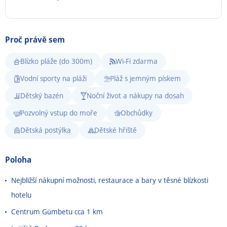
Proč právě sem
Blízko pláže (do 300m)
Wi-Fi zdarma
Vodní sporty na pláži
Pláž s jemným pískem
Dětský bazén
Noční život a nákupy na dosah
Pozvolný vstup do moře
Obchůdky
Dětská postýlka
Dětské hřiště
Poloha
Nejbližší nákupní možnosti, restaurace a bary v těsné blízkosti
hotelu
Centrum G
ü
mbetu cca 1 km