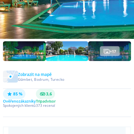
+
17
Zobrazit na mapě
Gümbet, Bodrum, Turecko
85 %
3,6
Ověřeno
zákazníky
Tripadvisor
Spokojených klientů
373
recenzí