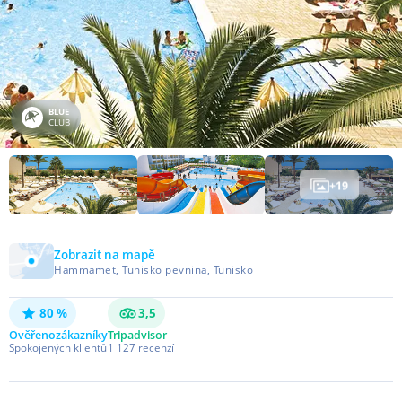
BLUE
CLUB
+
19
Zobrazit na mapě
Hammamet, Tunisko pevnina, Tunisko
80 %
3,5
Ověřeno
zákazníky
Tripadvisor
Spokojených klientů
1 127
recenzí