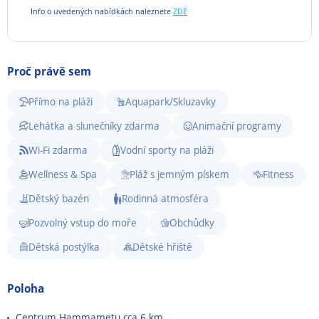
Info o uvedených nabídkách naleznete
ZDE
Proč právě sem
Přímo na pláži
Aquapark/Skluzavky
Lehátka a slunečníky zdarma
Animační programy
Wi-Fi zdarma
Vodní sporty na pláži
Wellness & Spa
Pláž s jemným pískem
Fitness
Dětský bazén
Rodinná atmosféra
Pozvolný vstup do moře
Obchůdky
Dětská postýlka
Dětské hřiště
Poloha
Centrum Hammametu cca 6 km