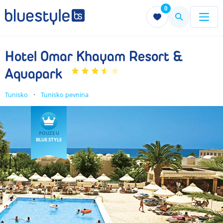
0
Menu
Menu
Hotel Omar Khayam Resort &
Aquapark
Tunisko
Tunisko pevnina
POUZE U
BLUE STYLE