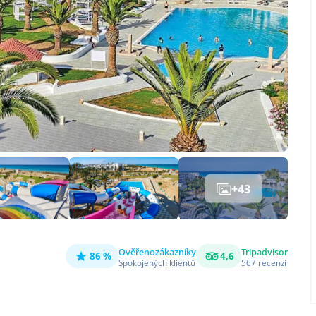
+
43
Ověřeno
zákazníky
Tripadvisor
86 %
4,6
Spokojených klientů
567
recenzí