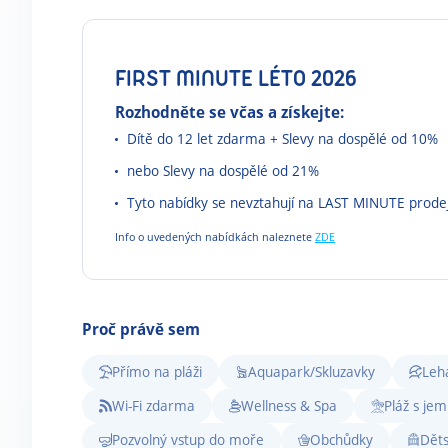
FIRST MINUTE LÉTO 2026
Rozhodněte se včas a získejte:
Dítě do 12 let zdarma + Slevy na dospělé od 10%
nebo Slevy na dospělé od 21%
Tyto nabídky se nevztahují na LAST MINUTE prode
Info o uvedených nabídkách naleznete
ZDE
Proč právě sem
Přímo na pláži
Aquapark/Skluzavky
Leh
Wi-Fi zdarma
Wellness & Spa
Pláž s je
Pozvolný vstup do moře
Obchůdky
Děts