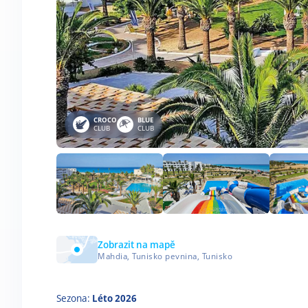
CROCO
BLUE
CLUB
CLUB
Zobrazit na mapě
Mahdia, Tunisko pevnina, Tunisko
Sezona:
Léto 2026