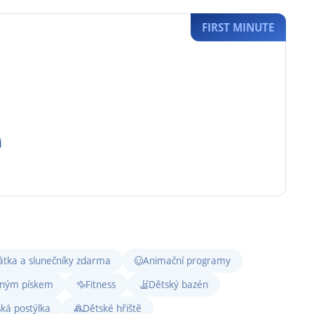
FIRST MINUTE
j
átka a slunečníky zdarma
Animační programy
mným pískem
Fitness
Dětský bazén
ká postýlka
Dětské hřiště