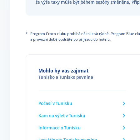
že výše taxy může být během sezóny změněna. Pří
*
Program Croco clubu probíhá několikrát týdně. Program Blue clu
a provozní době obdržíte po příjezdu do hotelu.
Mohlo by vás zajímat
Tunisko
a
Tunisko pevnina
Počasí v Tunisku
Kam na výlet v Tunisku
Informace o Tunisku
Last Minute Tunisko pevnina