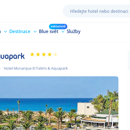
exkluzivně
á
Destinace
Blue svět
Služby
quapark
Hotel Monarque El Fatimi & Aquapark