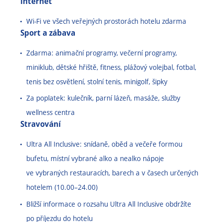
Internet
Wi-Fi ve všech veřejných prostorách hotelu zdarma
Sport a zábava
Zdarma: animační programy, večerní programy,
miniklub, dětské hřiště, fitness, plážový volejbal, fotbal,
tenis bez osvětlení, stolní tenis, minigolf, šipky
Za poplatek: kulečník, parní lázeň, masáže, služby
wellness centra
Stravování
Ultra All Inclusive: snídaně, oběd a večeře formou
bufetu, místní vybrané alko a nealko nápoje
ve vybraných restauracích, barech a v časech určených
hotelem (10.00
–
24.00)
Bližší informace o rozsahu Ultra All Inclusive obdržíte
po příjezdu do hotelu