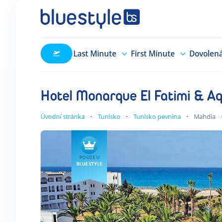
Last Minute
First Minute
Dovolen
Hotel Monarque El Fatimi & A
Úvodní stránka
Tunisko
Tunisko pevnina
Mahdia
POUZE U
BLUE STYLE