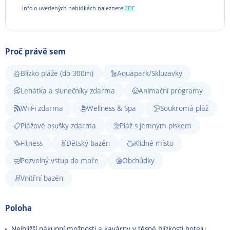
Info o uvedených nabídkách naleznete
ZDE
Proč právě sem
Blízko pláže (do 300m)
Aquapark/Skluzavky
Lehátka a slunečníky zdarma
Animační programy
Wi-Fi zdarma
Wellness & Spa
Soukromá pláž
Plážové osušky zdarma
Pláž s jemným pískem
Fitness
Dětský bazén
Klidné místo
Pozvolný vstup do moře
Obchůdky
Vnitřní bazén
Poloha
Nejbližší nákupní možnosti a kavárny v těsné blízkosti hotelu