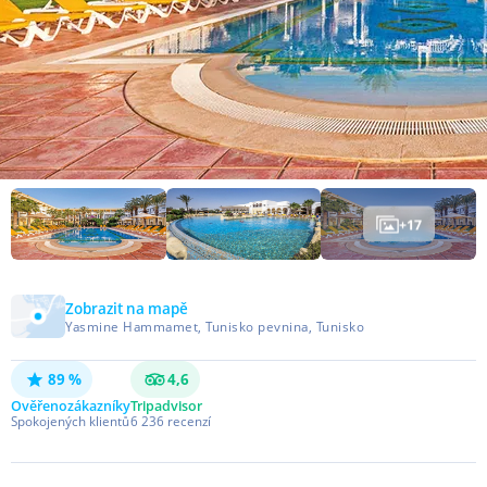
+
17
Zobrazit na mapě
Yasmine Hammamet, Tunisko pevnina, Tunisko
89 %
4,6
Ověřeno
zákazníky
Tripadvisor
Spokojených klientů
6 236
recenzí